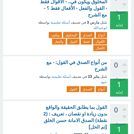
المخلوق ويكون في.. - الأقوال فقط
- القول والفعل - الأفعال فقط ؟ -
تصويتات
مع الشرح
1
مارس 3
سُئل
في تصنيف
أسئلة تعليمية
بواسطة
إجابة
ابوعبدالله
أنواع
الصدق
المخلوق
ويكون
الأقوال
فقط
القول
والفعل
الأفعال
من أنواع الصدق في القول: - مع
0
الشرح
يناير 23
سُئل
في تصنيف
أسئلة تعليمية
بواسطة
تصويتات
عبود
1
أنواع
الصدق
القول
إجابة
القول بما يطابق الحقيقة والواقع
0
بدون زيادة او نقصان ، تعريف : (2
نقطة) الصدق الامانة حسن الخلق
تصويتات
[تم الحل]
1