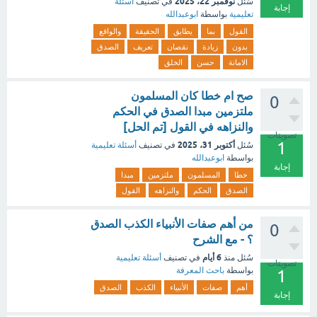
نوفمبر 22، 2025
سُئل
في تصنيف
أسئلة
إجابة
تعليمية
بواسطة
ابوعبدالله
القول
بما
يطابق
الحقيقة
والواقع
بدون
زيادة
نقصان
تعريف
الصدق
الامانة
حسن
الخلق
صح ام خطا كان المسلمون
0
ملتزمين مبدا الصدق في الحكم
والنزاهه في القول [تم الحل]
تصويتات
1
أكتوبر 31، 2025
سُئل
في تصنيف
أسئلة تعليمية
بواسطة
ابوعبدالله
إجابة
خطا
المسلمون
ملتزمين
مبدا
الصدق
الحكم
والنزاهه
القول
من أهم صفات الأنبياء الكذب الصدق
0
؟ - مع الشرح
6 أيام
سُئل
منذ
في تصنيف
أسئلة تعليمية
تصويتات
بواسطة
باحث المعرفة
1
أهم
صفات
الأنبياء
الكذب
الصدق
إجابة