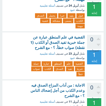
تصويتات
1
أبريل 24
سُئل
في تصنيف
أسئلة تعليمية
بواسطة
عبود
إجابة
قول
يفيد
خبرا
يحتمل
الصدق
الكذب
يسمى
مشكلة
قضية
مهمة
القضية في علم المنطق عبارة عن
0
جملة خبرية تفيد الصدق أو الكذب (1
نقطة) صواب خطأ. ؟ - مع الشرح
تصويتات
1
أبريل 23
سُئل
في تصنيف
أسئلة تعليمية
بواسطة
عبود
إجابة
القضية
علم
المنطق
عبارة
جملة
خبرية
تفيد
الصدق
الكذب
صواب
خطأ
الاجابة : من آداب المزاح الصدق فيه
0
وعدم الكذب من أجل إضحاك الناس
؟ - مع الشرح
تصويتات
1
أبريل 11
سُئل
في تصنيف
أسئلة تعليمية