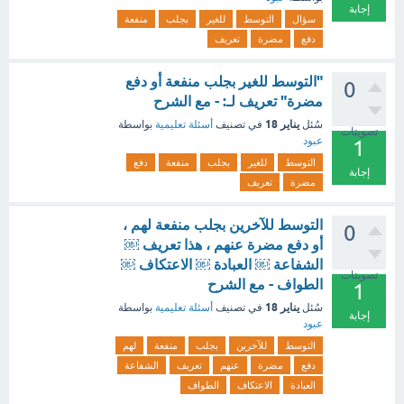
إجابة
سؤال
التوسط
للغير
بجلب
منفعة
دفع
مضرة
تعريف
"التوسط للغير بجلب منفعة أو دفع
0
مضرة" تعريف لـ: - مع الشرح
يناير 18
سُئل
في تصنيف
أسئلة تعليمية
بواسطة
تصويتات
عبود
1
التوسط
للغير
بجلب
منفعة
دفع
إجابة
مضرة
تعريف
التوسط للآخرين بجلب منفعة لهم ،
0
أو دفع مضرة عنهم ، هذا تعريف ￼
الشفاعة ￼ العبادة ￼ الاعتكاف ￼
تصويتات
الطواف - مع الشرح
1
يناير 18
سُئل
في تصنيف
أسئلة تعليمية
بواسطة
إجابة
عبود
التوسط
للآخرين
بجلب
منفعة
لهم
دفع
مضرة
عنهم
تعريف
الشفاعة
العبادة
الاعتكاف
الطواف