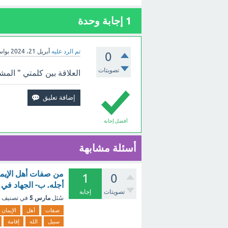
1
إجابة وحدة
تم الرد عليه
أبريل 21، 2024
بوا
0
تصويتات
العلاقة بين كلمتي " الم
أفضل إجابة
أسئلة مشابهة
من صفات أهل الإيما
1
0
أجله. ب- الجهاد في 
تصويتات
إجابة
مارس 5
سُئل
في تصنيف
صفات
أهل
الإيمان
سبيل
الله
إقامة