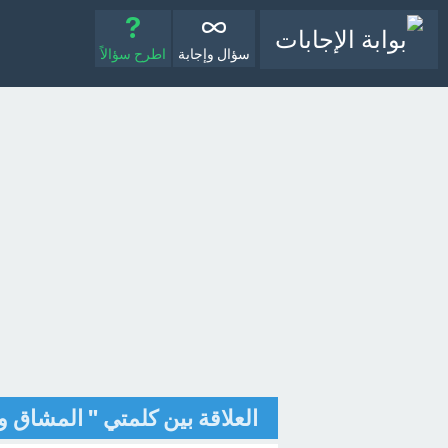
سؤال وإجابة
اطرح سؤالاً
العلاقة بين كلمتي " المشاق 