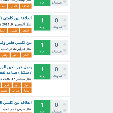
سُئل
في
تصويتات
إجابة
العلاقة
كلمتي
صمت
العلاقة بين كلمتي ( 
1
0
أغسطس 9، 2025
سُئل
ف
تصويتات
إجابة
العلاقة
كلمتي
الدنيا
بين كلمتي فقير وغن
1
0
فبراير 22
سُئل
في تصنيف
تصويتات
إجابة
كلمتي
فقير
وغني،
يقول خير الدين الزرك
1
0
/ سكنا ) صناعة لفظيه هي 1- اجناس 2- طباق 3- تضاد 
تصويتات
إجابة
سبتمبر 17، 2025
سُئل
في
يقول
خير
الدين
سكناً
صناعة
لفظيه
العلاقة بين كلمتي ا
1
0
مارس 8
سُئل
في تصنيف
تصويتات
إجابة