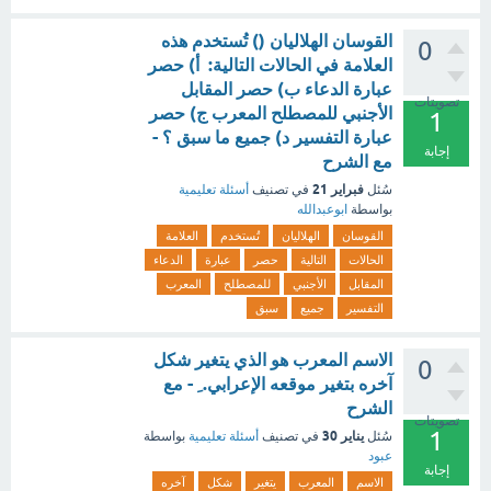
القوسان الهلاليان () تُستخدم هذه
0
العلامة في الحالات التالية: أ) حصر
عبارة الدعاء ب) حصر المقابل
تصويتات
الأجنبي للمصطلح المعرب ج) حصر
1
عبارة التفسير د) جميع ما سبق ؟ -
إجابة
مع الشرح
فبراير 21
سُئل
في تصنيف
أسئلة تعليمية
بواسطة
ابوعبدالله
القوسان
الهلاليان
تُستخدم
العلامة
الحالات
التالية
حصر
عبارة
الدعاء
المقابل
الأجنبي
للمصطلح
المعرب
التفسير
جميع
سبق
الاسم المعرب هو الذي يتغير شكل
0
آخره بتغير موقعه الإعرابي. ِ - مع
الشرح
تصويتات
1
يناير 30
سُئل
في تصنيف
أسئلة تعليمية
بواسطة
عبود
إجابة
الاسم
المعرب
يتغير
شكل
آخره