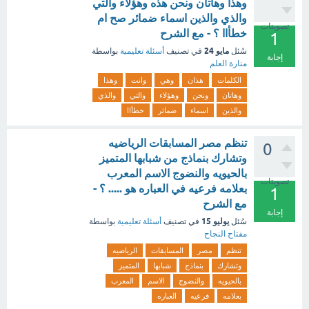
وهذا وهاتان ونحن هذه وهؤلاء والتي
والذي والذين اسماء ضمائر صح ام
تصويتات
خطأاا ؟ - مع الشرح
1
مايو 24
سُئل
في تصنيف
أسئلة تعليمية
بواسطة
إجابة
منارة العلم
الكلمات
هذان
وهي
وانت
وهذا
وهاتان
ونحن
وهؤلاء
والتي
والذي
والذين
اسماء
ضمائر
خطأاا
تنظم مصر المسابقات الرياضيه
0
وتشارك بنماذج من شبابها المتميز
بالحيويه والنضوج الاسم المعرب
تصويتات
بعلامه فرعيه في العباره هو ..... ؟ -
1
مع الشرح
إجابة
يوليو 15
سُئل
في تصنيف
أسئلة تعليمية
بواسطة
مفتاح النجاح
تنظم
مصر
المسابقات
الرياضيه
وتشارك
بنماذج
شبابها
المتميز
بالحيويه
والنضوج
الاسم
المعرب
بعلامه
فرعيه
العباره