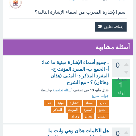
اسم الإشارة المعرب من اسماء الإشارة التالية؟
أسئلة مشابهة
. جميع أسماء الإشارة مبنية ما عدا:
0
أ- الجمع ب- المفرد المؤنث ج-
المفرد المذكر د- المثنى (هذان
تصويتات
وهاتان) ؟ - مع الشرح
1
مايو 13
سُئل
في تصنيف
أسئلة تعليمية
بواسطة
إجابة
جواب سريع
جميع
أسماء
الإشارة
مبنية
عدا
الجمع
المفرد
المؤنث
المذكر
المثنى
هذان
وهاتان
هل الكلمات هذان وهي وانت ما
0