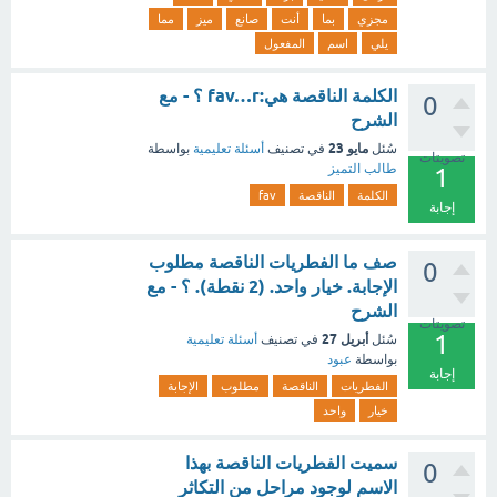
مجزي
بما
أنت
صانع
ميز
مما
يلي
اسم
المفعول
الكلمة الناقصة هي:fav…r ؟ - مع
0
الشرح
مايو 23
سُئل
في تصنيف
أسئلة تعليمية
بواسطة
تصويتات
طالب التميز
1
الكلمة
الناقصة
fav
إجابة
صف ما الفطريات الناقصة مطلوب
0
الإجابة. خيار واحد. (2 نقطة). ؟ - مع
الشرح
تصويتات
1
أبريل 27
سُئل
في تصنيف
أسئلة تعليمية
بواسطة
عبود
إجابة
الفطريات
الناقصة
مطلوب
الإجابة
خيار
واحد
سميت الفطريات الناقصة بهذا
0
الاسم لوجود مراحل من التكاثر