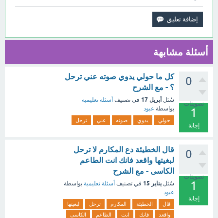
أسئلة مشابهة
كل ما حولي يدوي صوته عني ترحل
0
؟ - مع الشرح
أبريل 17
سُئل
في تصنيف
أسئلة تعليمية
تصويتات
بواسطة
عبود
1
حولي
يدوي
صوته
عني
ترحل
إجابة
قال الخطيئة دع المكارم لا ترحل
0
لبغيتها واقعد فانك انت الطاعم
الكاسى - مع الشرح
تصويتات
1
يناير 15
سُئل
في تصنيف
أسئلة تعليمية
بواسطة
عبود
إجابة
قال
الخطيئة
المكارم
ترحل
لبغيتها
واقعد
فانك
انت
الطاعم
الكاسى