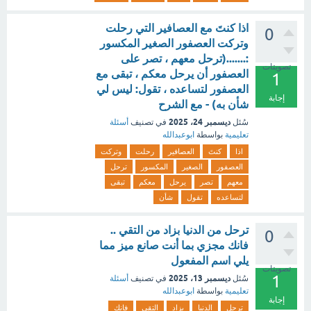
اذا كنتَ مع العصافير التي رحلت
0
وتركت العصفور الصغير المكسور
:.......(ترحل معهم ، تصر على
تصويتات
العصفور أن يرحل معكم ، تبقى مع
1
العصفور لتساعده ، تقول: ليس لي
إجابة
شأن به) - مع الشرح
ديسمبر 24، 2025
سُئل
في تصنيف
أسئلة
تعليمية
بواسطة
ابوعبدالله
اذا
كنتَ
العصافير
رحلت
وتركت
العصفور
الصغير
المكسور
ترحل
معهم
تصر
يرحل
معكم
تبقى
لتساعده
تقول
شأن
ترحل من الدنيا بزاد من التقي ..
0
فانك مجزي بما أنت صانع ميز مما
يلي اسم المفعول
تصويتات
1
ديسمبر 13، 2025
سُئل
في تصنيف
أسئلة
تعليمية
بواسطة
ابوعبدالله
إجابة
ترحل
الدنيا
بزاد
التقي
فانك