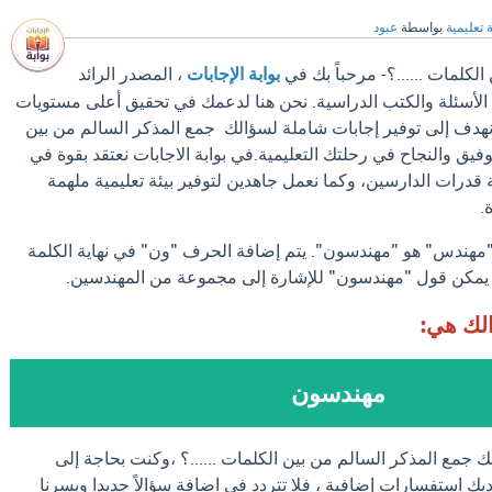
 تعليمية
بواسطة
عبود
لكلمات ......؟- مرحباً بك في
بوابة الإجابات
، المصدر الرائد
الأسئلة والكتب الدراسية. نحن هنا لدعمك في تحقيق أعلى مستويات
، نهدف إلى توفير إجابات شاملة لسؤالك جمع المذكر السالم من بين
توفيق والنجاح في رحلتك التعليمية.في بوابة الاجابات نعتقد بقوة في
 قدرات الدارسين، وكما نعمل جاهدين لتوفير بيئة تعليمية ملهمة
.
"مهندس" هو "مهندسون". يتم إضافة الحرف "ون" في نهاية الكلمة
ي، يمكن قول "مهندسون" للإشارة إلى مجموعة من المهندسين.
الك هي:
مهندسون
ك جمع المذكر السالم من بين الكلمات ......؟ ،وكنت بحاجة إلى
يك استفسارات إضافية ، فلا تتردد في اضافة سؤالاً جديدا ويسرنا