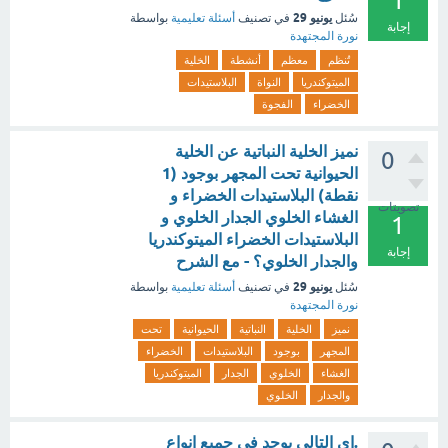
1
يونيو 29
سُئل
في تصنيف
أسئلة تعليمية
بواسطة
إجابة
نورة المجتهدة
تُنظم
معظم
أنشطة
الخلية
الميتوكندريا
النواة
البلاستيدات
الخضراء
الفجوة
نميز الخلية النباتية عن الخلية
0
الحيوانية تحت المجهر بوجود (1
نقطة) البلاستيدات الخضراء و
تصويتات
الغشاء الخلوي الجدار الخلوي و
1
البلاستيدات الخضراء الميتوكندريا
إجابة
والجدار الخلوي؟ - مع الشرح
يونيو 29
سُئل
في تصنيف
أسئلة تعليمية
بواسطة
نورة المجتهدة
نميز
الخلية
النباتية
الحيوانية
تحت
المجهر
بوجود
البلاستيدات
الخضراء
الغشاء
الخلوي
الجدار
الميتوكندريا
والجدار
الخلوي
.اي التالي يوجد في جميع انواع