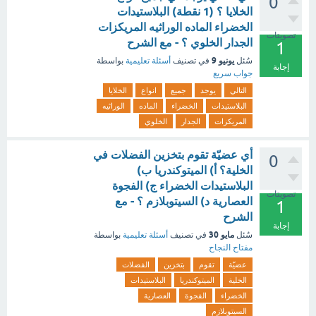
0
الخلايا ؟ (1 نقطة) البلاستيدات
الخضراء الماده الوراثيه المريكزات
تصويتات
الجدار الخلوي ؟ - مع الشرح
1
يونيو 9
سُئل
في تصنيف
أسئلة تعليمية
بواسطة
إجابة
جواب سريع
التالي
يوجد
جميع
انواع
الخلايا
البلاستيدات
الخضراء
الماده
الوراثيه
المريكزات
الجدار
الخلوي
أي عضيّة تقوم بتخزين الفضلات في
0
الخلية؟ أ) الميتوكندريا ب)
البلاستيدات الخضراء ج) الفجوة
تصويتات
العصارية د) السيتوبلازم ؟ - مع
1
الشرح
إجابة
مايو 30
سُئل
في تصنيف
أسئلة تعليمية
بواسطة
مفتاح النجاح
عضيّة
تقوم
بتخزين
الفضلات
الخلية
الميتوكندريا
البلاستيدات
الخضراء
الفجوة
العصارية
السيتوبلازم