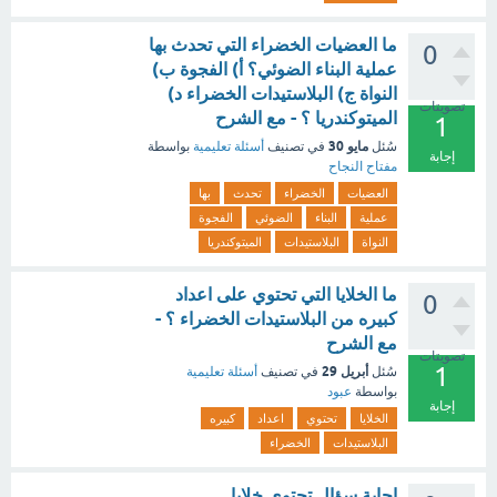
ما العضيات الخضراء التي تحدث بها
0
عملية البناء الضوئي؟ أ) الفجوة ب)
النواة ج) البلاستيدات الخضراء د)
تصويتات
الميتوكندريا ؟ - مع الشرح
1
مايو 30
سُئل
في تصنيف
أسئلة تعليمية
بواسطة
إجابة
مفتاح النجاح
العضيات
الخضراء
تحدث
بها
عملية
البناء
الضوئي
الفجوة
النواة
البلاستيدات
الميتوكندريا
ما الخلايا التي تحتوي على اعداد
0
كبيره من البلاستيدات الخضراء ؟ -
مع الشرح
تصويتات
1
أبريل 29
سُئل
في تصنيف
أسئلة تعليمية
بواسطة
عبود
إجابة
الخلايا
تحتوي
اعداد
كبيره
البلاستيدات
الخضراء
اجابة سؤال تحتوي خلايا