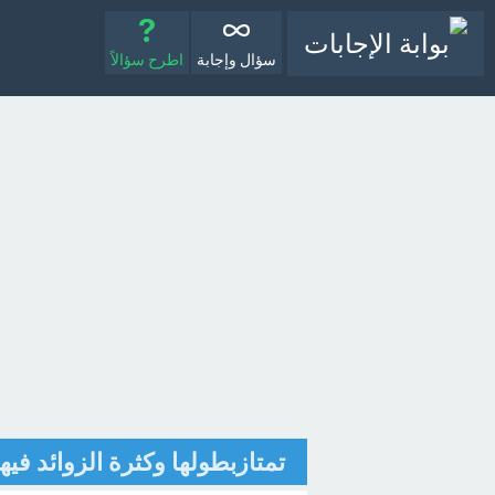
سؤال وإجابة
اطرح سؤالاً
تمتازبطولها وكثرة الزوائد في