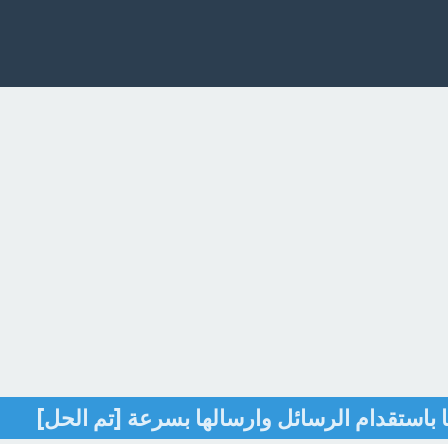
ها باستقدام الرسائل وارسالها بسرعة [تم الحل]