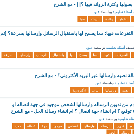
ة بطولها وكثرة الزوائد فيها ؟| | - مع الشرح
ف
أسئلة تعليمية
بواسطة
عبود
بطولها
وكثرة
الزوائد
فيها
 التفرعات فيها؛ مما يسمح لها باستقبال الرسائل وإرسالها بسرعة؟ [تم
صنيف
أسئلة تعليمية
بواسطة
عبود
التفرعات
فيها؛
مما
يسمح
لها
باستقبال
الرسائل
وإرسالها
بسرعة
ة نصيه وارسالها عبر البريد الأكتروني؟ - مع الشرح
أسئلة تعليمية
بواسطة
عبود
نصيه
وارسالها
البريد
الأكتروني؟
م من تدوين الرساله وارسالها لشخص موجود في جهة اتصاله او
توقيع ؟ ام انشاء جهة اتصال ؟ ام انشاء رسالة الحل - مع الشرح
لة تعليمية
بواسطة
عبود
دم
تدوين
الرساله
وارسالها
لشخص
موجود
جهة
اتصاله
جديد
رسالة
الحل