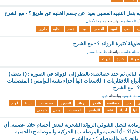
يه بنقل التنبيه العصبي بعيدا عن جسم الخليه عن طريق؟ - مع الشرح
سئلة تعليمية
بواسطة
معلمة الأجيال
يه
بنقل
التنبيه
العصبي
بعيدا
جسم
الخليه
طريق
ا طويلة كثيرة الزوائد ؟ - مع الشرح
سئلة تعليمية
بواسطة
طالب التميز
طويلة
كثيرة
الزوائد
الاجابة : سم الحيوان التالي ثم حدد خصائصه: بالنظر إلى الزوائد في الصورة : (1 نقطة)
واع اللافقاريات ) اللاسعات (لها أجزاء تشبه اللوامس ) المفصليات
؟ - مع الشرح
ئلة تعليمية
بواسطة
عبود
لي
حدد
خصائصه
بالنظر
الزوائد
الصورة
الإسفنجيات
أبسط
أنواع
لها
أجزاء
تشبه
اللوامس
المفصليات
هيكل
خارجي
رمادية للحبل الشوكي الزوائد الشجرية لبعض أجسام خلايا عصبية. أي
لخلايا؟ : أ) الحسية والموصلة ب) الحركية والموصلة ج) الحسية
 والحركية والموصلة ؟ - مع الشرح