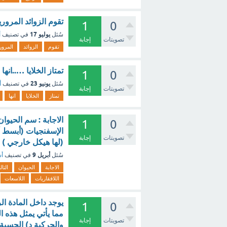
تقوم الزوائد المرور
1
0
يوليو 17
سُئل
في تصنيف
أ
تصويتات
إجابة
تقوم
الزوائد
المرور
تمتاز الخلايا …..انه
1
0
يونيو 23
سُئل
في تصنيف
أ
تصويتات
إجابة
تمتاز
الخلايا
انها
1
0
الإسفنجيات (أبسط أن
تصويتات
إجابة
(لها هيكل خارجي ) 
أبريل 9
سُئل
في تصنيف
أس
الاجابة
الحيوان
التا
اللافقاريات
اللاسعات
يوجد داخل المادة ال
1
0
مما يأتي يمثل هذه ا
تصويتات
إجابة
والحركية د) الحسية