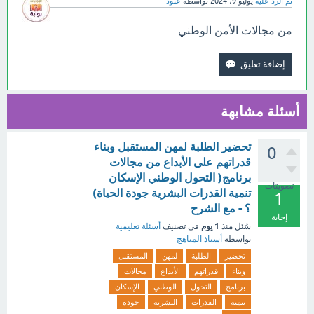
تم الرد عليه
يوليو 9، 2024
بواسطة
عبود
من مجالات الأمن الوطني
أسئلة مشابهة
تحضير الطلبة لمهن المستقبل وبناء
0
قدراتهم على الأبداع من مجالات
برنامج( التحول الوطني الإسكان
تصويتات
تنمية القدرات البشرية جودة الحياة)
1
؟ - مع الشرح
إجابة
1 يوم
سُئل
منذ
في تصنيف
أسئلة تعليمية
بواسطة
أستاذ المناهج
تحضير
الطلبة
لمهن
المستقبل
وبناء
قدراتهم
الأبداع
مجالات
برنامج
التحول
الوطني
الإسكان
تنمية
القدرات
البشرية
جودة