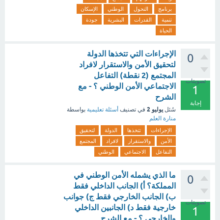
برنامج
التحول
الوطني
الإسكان
تنمية
القدرات
البشرية
جودة
الحياة
الإجراءات التي تتخذها الدولة
0
لتحقيق الأمن والاستقرار لافراد
المجتمع (2 نقطة) التفاعل
تصويتات
الاجتماعي الأمن الوطني ؟ - مع
1
الشرح
إجابة
يوليو 2
سُئل
في تصنيف
أسئلة تعليمية
بواسطة
منارة العلم
الإجراءات
تتخذها
الدولة
لتحقيق
الأمن
والاستقرار
لافراد
المجتمع
التفاعل
الاجتماعي
الوطني
ما الذي يشمله الأمن الوطني في
0
المملكة؟ أ) الجانب الداخلي فقط
ب) الجانب الخارجي فقط ج) جوانب
تصويتات
خارجية فقط د) الجانبين الداخلي
1
والخارجي ؟ - مع الشرح