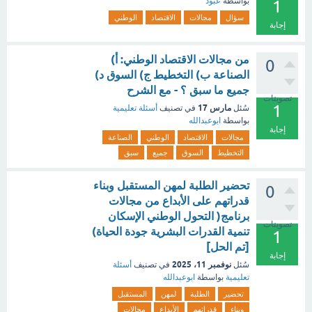
بواسطة
عبود
1
سؤال
مجالات
الاقتصاد
الوطني
إجابة
من مجالات الاقتصاد الوطني: أ)
0
الصناعة ب) التخطيط ج) السوق د)
جميع ما سبق ؟ - مع الشرح
تصويتات
1
مارس 17
سُئل
في تصنيف
أسئلة تعليمية
بواسطة
ابوعبدالله
إجابة
مجالات
الاقتصاد
الوطني
الصناعة
التخطيط
السوق
جميع
سبق
تحضير الطلبة لمهن المستقبل وبناء
0
قدراتهم على الأبداع من مجالات
برنامج( التحول الوطني الإسكان
تصويتات
تنمية القدرات البشرية جودة الحياة)
1
[تم الحل]
إجابة
نوفمبر 11، 2025
سُئل
في تصنيف
أسئلة
تعليمية
بواسطة
ابوعبدالله
تحضير
الطلبة
لمهن
المستقبل
وبناء
قدراتهم
الأبداع
مجالات