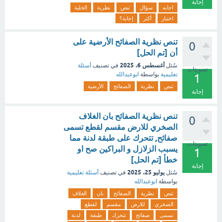
إجابة
اجابه
سؤال
تنص
نظرية
الخلية
اختيار
أكثر
إجابة؟
تنص نظرية الصفائح الأرضية على
0
أن [تم الحل]
أغسطس 6، 2025
سُئل
في تصنيف
أسئلة
تصويتات
تعليمية
بواسطة
ابوعبدالله
1
تنص
نظرية
الصفائح
الأرضية
إجابة
تنص نظرية الصفائح بان الغلاف
0
الصخري للارض مقسم لقطع تسمى
صفائح, تتحرك على طبقة لدنة مما
تصويتات
يسبب الزلازل و البراكين صح او
1
خطأ [تم الحل]
إجابة
يوليو 25، 2025
سُئل
في تصنيف
أسئلة تعليمية
بواسطة
ابوعبدالله
تنص
نظرية
الصفائح
بان
الغلاف
الصخري
للارض
مقسم
لقطع
تسمى
صفائح
تتحرك
طبقة
لدنة