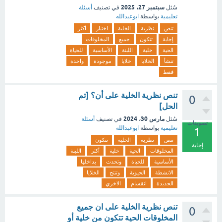
سبتمبر 27، 2025
سُئل
في تصنيف
أسئلة
تعليمية
بواسطة
ابوعبدالله
تنص
نظرية
الخلية
اختيار
أكثر
إجابة
تتكون
جميع
المخلوقات
الحية
خلية
اللبنة
الأساسية
للحياة
تنشأ
الخلايا
خلايا
موجودة
واحدة
فقط
تنص نظرية الخلية على أن؟ [تم
0
الحل]
مارس 30، 2024
سُئل
في تصنيف
أسئلة
تصويتات
تعليمية
بواسطة
ابوعبدالله
1
تنص
نظرية
الخلية
تتكون
إجابة
المخلوقات
الحية
خلية
أكثر
اللبنة
الأساسية
للحياة
وتحدث
بداخلها
الانشطة
الحيوية
وتنتج
الخلايا
الجديدة
انقسام
الاخري
تنص نظرية الخلية على ان جميع
0
المخلوقات الحية تتكون من خلية أو