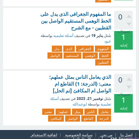
ما المفهوم الجغرافى الذى يدل على
0
الخط الوهمى المستقيم الواصل بين
القطبين - مع الشرح
تصويتات
1
يناير 19
سُئل
في تصنيف
أسئلة تعليمية
بواسطة
عبود
إجابة
المفهوم
الجغرافى
الذى
يدل
الخط
الوهمى
المستقيم
الواصل
القطبين
الذي يعامل الناس بمثل عملهم؛
0
معنى: (الدرجة: 1) القاطع ام
الواصل ام المكافئ [تم الحل]
تصويتات
1
نوفمبر 21، 2025
سُئل
في تصنيف
أسئلة
تعليمية
بواسطة
ابوعبدالله
إجابة
يعامل
الناس
بمثل
عملهم؛
معنى
الدرجة
القاطع
الواصل
المكافئ
اتصل بنا
من نحن
سياسة الخصوصية
اتفاقية الاستخدام