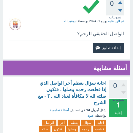
0
تصويتات
تم الرد عليه
يونيو 1، 2024
بواسطة
ابوعبدالله
الواصل الحقيقي للرحم؟
أسئلة مشابهة
اجابة سؤال يعظم أجر الواصل الذي
0
إذا قطعت رحمه وصلها ، فتكون
صلته لله لا مكافأة لعباد الله . ؟ - مع
تصويتات
الشرح
1
أبريل 14
سُئل
في تصنيف
أسئلة تعليمية
إجابة
بواسطة
عبود
اجابة
سؤال
يعظم
أجر
الواصل
قطعت
رحمه
وصلها
فتكون
صلته