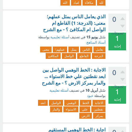
لله
مكافأة
لعباد
الله
الذي يعامل الناس بمثل عملهم؛
0
معنى: (الدرجة: 1) القاطع ام
الواصل ام المكافئ ؟ - مع الشرح
تصويتات
1
يونيو 15
سُئل
في تصنيف
أسئلة تعليمية
بواسطة
أستاذ المناهج
إجابة
يعامل
الناس
بمثل
عملهم؛
معنى
الدرجة
القاطع
الواصل
المكافئ
الاجابة : الخط الوهمي الواصل بين
0
ابعد نقطتين علي خط الاستواء ...
والمار بمركز الارض ؟ - مع الشرح
تصويتات
1
أبريل 10
سُئل
في تصنيف
أسئلة تعليمية
بواسطة
عبود
إجابة
الاجابة
الخط
الوهمي
الواصل
ابعد
نقطتين
علي
الاستواء
والمار
بمركز
الارض
اجابة : الخط الوهمي المستقيم