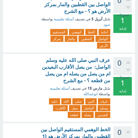
0
الواصل بين القطبين والمار بمركز
الأرض هو ؟ - مع الشرح
تصويتات
1
أبريل 5
سُئل
في تصنيف
أسئلة تعليمية
بواسطة
عبود
إجابة
اجابة
الخط
الوهمي
المستقيم
الواصل
القطبين
والمار
بمركز
الأرض
عرف النبي صلى الله عليه وسلم
0
الواصل: من يصل الأقارب البعيدين
ام من يصل من يصله ام من يصل
تصويتات
من قطعه ؟ - مع الشرح
1
مارس 13
سُئل
في تصنيف
أسئلة تعليمية
إجابة
بواسطة
ابوعبدالله
عرف
النبي
صلى
الله
عليه
وسلم
الواصل
يصل
الأقارب
البعيدين
يصله
قطعه
الخط الوهمي المستقيم الواصل بين
0
القطبين والمار بمركز الأرض هو (1