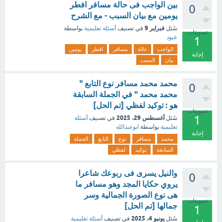
بين الواجب فى حالة مسافر افطر
0
يومين مع بيان السبب - مع الشرح
فبراير 9
سُئل
في تصنيف
أسئلة تعليمية
بواسطة
تصويتات
عبود
1
الواجب
حالة
مسافر
افطر
يومين
إجابة
بيان
السبب
محمد محمد مسافر نوع التابع "
0
محمد محمد " في الجملة السابقة
هو : توكيد لفظي [تم الحل]
تصويتات
1
أغسطس 29، 2025
سُئل
في تصنيف
أسئلة
تعليمية
بواسطة
ابوعبدالله
إجابة
محمد
مسافر
نوع
التابع
الجملة
السابقة
توكيد
لفظي
والنيل يسرى فى ربوعك شاعرا
0
يروي حكايا المجد وهو مسافر ما
هى نوع الصورة الجمالية وسر
تصويتات
جمالها [تم الحل]
1
يونيو 4، 2025
سُئل
في تصنيف
أسئلة تعليمية