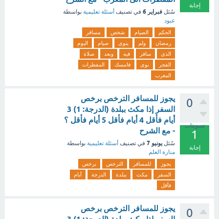
إجابة
فبراير 6
سُئل
في تصنيف
أسئلة تعليمية
بواسطة
عبود
الحكم
الصيام
شخص
مسافر
رمضان
ولم
ينوى
صيام
اليوم
الذى
سافر
فيه
وبعد
صلاة
الفجر
نوى
فامسك
المفطرات
المغرب
يجوز للمسافر الترخص برخص
0
السفر إذا مكث ببلدة (الدرجة: 1) 3
أيام فأقل 4 أيام فأقل 5 أيام فأقل ؟
تصويتات
- مع الشرح
1
يونيو 7
سُئل
في تصنيف
أسئلة تعليمية
بواسطة
إجابة
منارة العلم
يجوز
للمسافر
الترخص
برخص
السفر
مكث
ببلدة
الدرجة
أيام
فأقل
يجوز للمسافر الترخص برخص
0