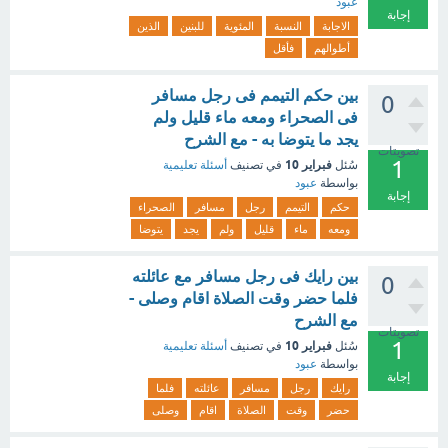
عبود
إجابة
الاجابة
النسبة
المئوية
للبنين
الذين
أطوالهم
فأقل
بين حكم التيمم فى رجل مسافر
0
فى الصحراء ومعه ماء قليل ولم
يجد ما يتوضا به - مع الشرح
تصويتات
1
فبراير 10
سُئل
في تصنيف
أسئلة تعليمية
بواسطة
عبود
إجابة
حكم
التيمم
رجل
مسافر
الصحراء
ومعه
ماء
قليل
ولم
يجد
يتوضا
بين رايك فى رجل مسافر مع عائلته
0
فلما حضر وقت الصلاة اقام وصلى -
مع الشرح
تصويتات
1
فبراير 10
سُئل
في تصنيف
أسئلة تعليمية
بواسطة
عبود
إجابة
رايك
رجل
مسافر
عائلته
فلما
حضر
وقت
الصلاة
اقام
وصلى