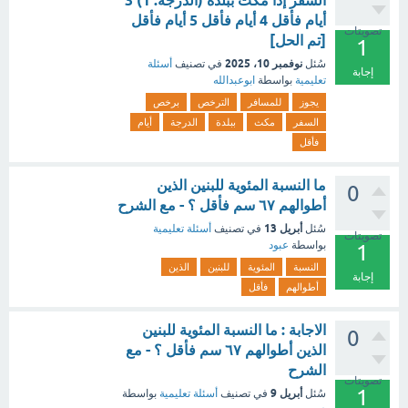
السفر إذا مكث ببلدة (الدرجة: 1) 3
أيام فأقل 4 أيام فأقل 5 أيام فأقل
تصويتات
[تم الحل]
1
نوفمبر 10، 2025
سُئل
في تصنيف
أسئلة
إجابة
تعليمية
بواسطة
ابوعبدالله
يجوز
للمسافر
الترخص
برخص
السفر
مكث
ببلدة
الدرجة
أيام
فأقل
ما النسبة المئوية للبنين الذين
0
أطوالهم ٦٧ سم فأقل ؟ - مع الشرح
أبريل 13
سُئل
في تصنيف
أسئلة تعليمية
تصويتات
بواسطة
عبود
1
النسبة
المئوية
للبنين
الذين
إجابة
أطوالهم
فأقل
الاجابة : ما النسبة المئوية للبنين
0
الذين أطوالهم ٦٧ سم فأقل ؟ - مع
الشرح
تصويتات
1
أبريل 9
سُئل
في تصنيف
أسئلة تعليمية
بواسطة