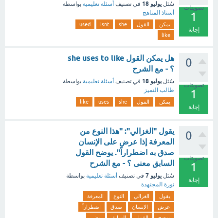
يوليو 18
سُئل
في تصنيف
أسئلة تعليمية
بواسطة
تصويتات
أستاذ المناهج
1
يمكن
القول
she
isnt
used
إجابة
like
هل يمكن القول she uses to like
0
؟ - مع الشرح
يوليو 18
سُئل
في تصنيف
أسئلة تعليمية
بواسطة
تصويتات
طالب التميز
1
يمكن
القول
she
uses
like
إجابة
يقول "الغزالي": "هذا النوع من
0
المعرفة إذا عرض على الإنسان
صدق به اضطراراً". يوضح القول
تصويتات
السابق معنى ؟ - مع الشرح
1
يوليو 7
سُئل
في تصنيف
أسئلة تعليمية
بواسطة
إجابة
نورة المجتهدة
يقول
الغزالي
النوع
المعرفة
عرض
الإنسان
صدق
اضطراراً
يوضح
القول
السابق
معنى