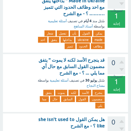
Made in Ukraine " بداخلها يتفق
مع احد وظائف الحدود التي تتميز
تصويتات
………. ؟ - مع الشرح
1
4 أيام
سُئل
منذ
في تصنيف
أسئلة تعليمية
إجابة
بواسطة
أستاذ المناهج
يمكن
القول
بأن
تفعيل
شعار
made
ukraine
بداخلها
يتفق
احد
وظائف
الحدود
تتميز
قد ينجرح الأسد لكنه لا يموت " يتفق
0
مضمون القول السابق مع حال أي
مما يلي ... ؟ - مع الشرح
تصويتات
1
يوليو 30
سُئل
في تصنيف
أسئلة تعليمية
بواسطة
مفتاح النجاح
إجابة
ينجرح
الأسد
لكنه
يموت
يتفق
مضمون
القول
السابق
حال
مما
يلي
هل يمكن القول she isn't used to
0
like ؟ - مع الشرح