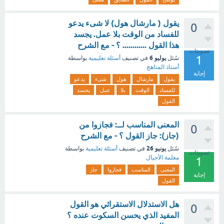
يقول ( مارشال هول) لا شىء يدعو
0
للفساد من الوقت بلا عمل. يجسد
هذا القول ............ ؟ - مع الشرح
تصويتات
1
يوليو 6
سُئل
في تصنيف
أسئلة تعليمية
بواسطة
أستاذ المناهج
إجابة
يقول
مارشال
هول
شىء
يدعو
للفساد
الوقت
بلا
عمل
يجسد
القول
المعنى المناسب لــ: فجازوا من
0
(جاز): جاز القول ؟ - مع الشرح
يونيو 26
سُئل
في تصنيف
أسئلة تعليمية
بواسطة
تصويتات
معلمة الأجيال
1
المعنى
المناسب
فجازوا
جاز
إجابة
القول
هل الاستدلال الاستقرائي هو القول
0
المفيد الذي يحسن السكوت عنده ؟