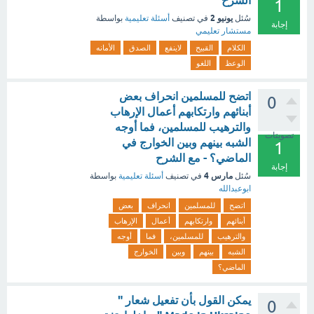
الشرح
1
يونيو 2
سُئل
في تصنيف
أسئلة تعليمية
بواسطة
إجابة
مستشار تعليمي
الكلام
القبيح
لاينفع
الصدق
الأمانه
الوعظ
اللغو
اتضح للمسلمين انحراف بعض
0
أبنائهم وارتكابهم أعمال الإرهاب
والترهيب للمسلمين، فما أوجه
تصويتات
الشبه بينهم وبين الخوارج في
1
الماضي؟ - مع الشرح
إجابة
مارس 4
سُئل
في تصنيف
أسئلة تعليمية
بواسطة
ابوعبدالله
اتضح
للمسلمين
انحراف
بعض
أبنائهم
وارتكابهم
أعمال
الإرهاب
والترهيب
للمسلمين،
فما
أوجه
الشبه
بينهم
وبين
الخوارج
الماضي؟
يمكن القول بأن تفعيل شعار "
0