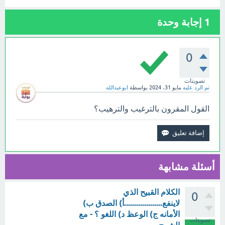
1
إجابة وحدة
0
تصويتات
تم الرد عليه
مايو 31، 2024
بواسطة
ابوعبدالله
القول المقرون بالترغيب والترهيب؟
أسئلة مشابهة
الكلام القبيح الذي
0
لاينفع...................أ) الصدق ب)
الأمانه ج) الوعظ د) اللغو ؟ - مع
تصويتات