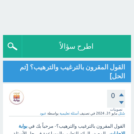
اطرح سؤالاً
القول المقرون بالترغيب والترهيب؟ [تم
الحل]
0
تصويتات
سُئل
مايو 31، 2024
في تصنيف
أسئلة تعليمية
بواسطة
عبود
القول المقرون بالترغيب والترهيب؟- مرحباً بك في
بوابة
الإجابات
، المصدر الرائد للتعليم والمساعدة في حل الأسئلة