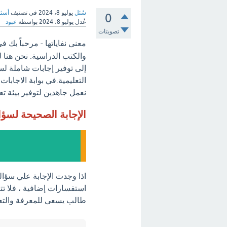
سُئل
يوليو 8، 2024
في تصنيف
أسئل
0
عُدل
يوليو 8، 2024
بواسطة
عبود
تصويتات
معنى نفاياتها - مرحباً بك ف
والكتب الدراسية. نحن هنا 
إلى توفير إجابات شاملة لس
التعليمية.في بوابة الاجابا
نعمل جاهدين لتوفير بيئة تع
الإجابة الصحيحة لسؤ
اذا وجدت الإجابة علي سؤال
استفسارات إضافية ، فلا تتر
طالب يسعى للمعرفة والتع