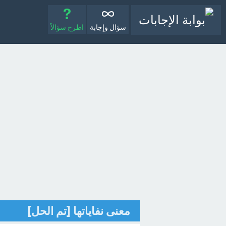
سؤال وإجابة
اطرح سؤالاً
معنى نفاياتها [تم الحل]