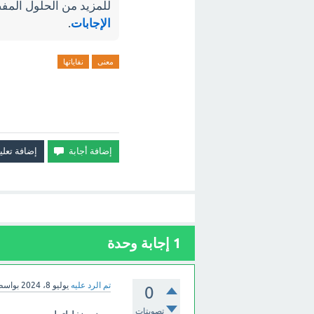
للمزيد من الحلول المفص
الإجابات
.
معنى
نفاياتها
1
إجابة وحدة
تم الرد عليه
يوليو 8، 2024
بواس
0
تصويتات