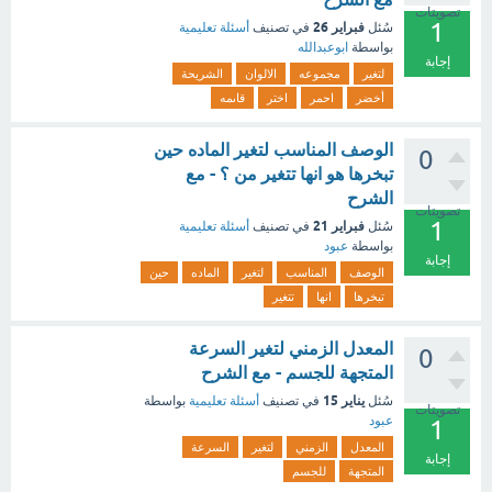
تصويتات
1
فبراير 26
سُئل
في تصنيف
أسئلة تعليمية
بواسطة
ابوعبدالله
إجابة
لتغير
مجموعه
الالوان
الشريحة
أخضر
احمر
اختر
قاىمه
الوصف المناسب لتغير الماده حين
0
تبخرها هو انها تتغير من ؟ - مع
الشرح
تصويتات
1
فبراير 21
سُئل
في تصنيف
أسئلة تعليمية
بواسطة
عبود
إجابة
الوصف
المناسب
لتغير
الماده
حين
تبخرها
انها
تتغير
المعدل الزمني لتغير السرعة
0
المتجهة للجسم - مع الشرح
يناير 15
سُئل
في تصنيف
أسئلة تعليمية
بواسطة
تصويتات
عبود
1
المعدل
الزمني
لتغير
السرعة
إجابة
المتجهة
للجسم