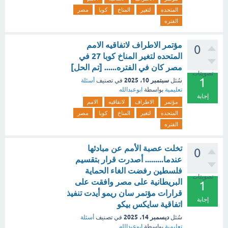
المتحده
لتغير
المناخ
كوبا
مصر
الفتره
مؤتمر الاطراف لاتفاقيه الامم
0
المتحده لتغير المناخ كوبا 27 في
مصر كان في الفتره...... [تم الحل]
تصويتات
1
سبتمبر 10، 2025
سُئل
في تصنيف
أسئلة
تعليمية
بواسطة
ابوعبدالله
إجابة
مؤتمر
الاطراف
لاتفاقيه
الامم
المتحده
لتغير
المناخ
كوبا
مصر
الفتره
تخلت عصبة الأمم عن مبادئها
0
عندما......... أصدرت قرار بتقسيم
فلسطين رفضت الغاء الحماية
تصويتات
البريطانية على مصر وافقت على
1
قرارات مؤتمر سان ريمو أيدت تنفيذ
إجابة
اتفاقية سايكس بيكو
ديسمبر 14، 2025
سُئل
في تصنيف
أسئلة
تعليمية
بواسطة
ابوعبدالله