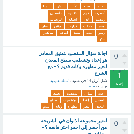
تخلت
عصبة
الأمم
مبادئها
عندما
أصدرت
قرار
بتقسيم
فلسطين
رفضت
الغاء
الحماية
البريطانية
مصر
وافقت
قرارات
مؤتمر
سان
ريمو
أيدت
تنفيذ
اتفاقية
سايكس
بيكو
اجابة سؤال المقصود بتعتيق المعادن
0
هو إعداد وتشطيب سطح المعدن
لتغير مظهره وكانه قديم ؟ - مع
تصويتات
الشرح
1
أبريل 14
سُئل
في تصنيف
أسئلة تعليمية
إجابة
بواسطة
عبود
اجابة
سؤال
المقصود
بتعتيق
المعادن
إعداد
وتشطيب
سطح
المعدن
لتغير
مظهره
وكانه
قديم
لتغير مجموعه الالوان في الشريحة
0
من أخضر إلى احمر اختر قاىمه ؟ -
مع الشرح