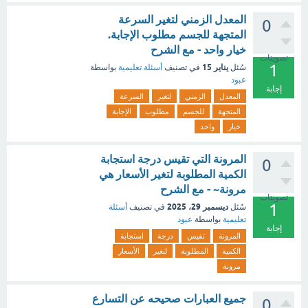
المعدل الزمني لتغير السرعة
0
المتجهة للجسم مطلوب الإجابة.
خيار واحد - مع الشرح
تصويتات
1
يناير 15
سُئل
في تصنيف
أسئلة تعليمية
بواسطة
عبود
إجابة
المعدل
الزمني
لتغير
السرعة
المتجهة
للجسم
مطلوب
الإجابة
خيار
واحد
المرونة التي تقيس درجة استجابة
0
الكمية المطلوبة لتغير الأسعار هي
مرونة~ - مع الشرح
تصويتات
1
ديسمبر 29، 2025
سُئل
في تصنيف
أسئلة
تعليمية
بواسطة
عبود
إجابة
المرونة
تقيس
درجة
استجابة
الكمية
المطلوبة
لتغير
الأسعار
مرونة
جميع العبارات صحيحه عن التسارع
0