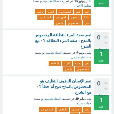
يوليو 13
سُئل
في تصنيف
أسئلة تعليمية
بواسطة
إجابة
معلمة الأجيال
انتم
نعم
المصلحون
الذين
وجب
علينا
مدحهم
لجهودهم
المشكورة
ميز
المخصوص
بالمدح
نعم صفة المرء النظافة المخصوص
0
بالمدح : صفة المرء النظافة ؟ - مع
الشرح
تصويتات
1
يونيو 9
سُئل
في تصنيف
أسئلة تعليمية
بواسطة
مستشار تعليمي
إجابة
نعم
صفة
المرء
النظافة
المخصوص
بالمدح
‏نعم الإنسان النظيف النظيف هو
0
المخصوص بالمدح صح أم خطأ ؟ -
مع الشرح
تصويتات
1
مايو 29
سُئل
في تصنيف
أسئلة تعليمية
بواسطة
جواب سريع
إجابة
نعم
الإنسان
النظيف
المخصوص