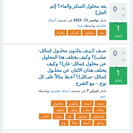
يعد محلول السكر والماء؟ [تم
0
الحل]
نوفمبر 13، 2023
سُئل
في تصنيف
أسئلة
تصويتات
تعليمية
بواسطة
صبا
1
يعد
محلول
السكر
والماء
إجابة
صـف كـيـف يتكـون محلـول (سائل-
0
صلب)؟ وكيف يختلف هذا المحلول
عن محلول (سائل- غاز)؟ وكيف
تصويتات
يختلف هذان الاثنان عن محلـول
1
(سائل- سـائل)؟ أعـط مثالاً على كل
إجابة
نوع. - مع الشرح
فبراير 7
سُئل
في تصنيف
أسئلة تعليمية
بواسطة
عبود
صـف
كـيـف
يتكـون
محلـول
سائل-
صلب
وكيف
يختلف
المحلول
محلول
غاز
هذان
الاثنان
سـائل
أعـط
مثالاً
نوع