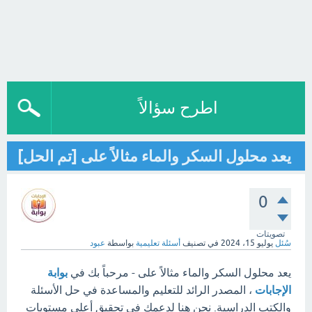
اطرح سؤالاً
يعد محلول السكر والماء مثالاً على [تم الحل]
0
تصويتات
سُئل
يوليو 15، 2024
في تصنيف
أسئلة تعليمية
بواسطة
عبود
يعد محلول السكر والماء مثالاً على - مرحباً بك في
بوابة
الإجابات
، المصدر الرائد للتعليم والمساعدة في حل الأسئلة
والكتب الدراسية. نحن هنا لدعمك في تحقيق أعلى مستويات