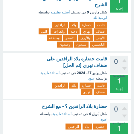
1
الشرح
إجابة
مارس 9
سُئل
في تصنيف
أسئلة تعليمية
بواسطة
ابوعبدالله
قامت
حضارة
بلاد
الرافدين
ضفاف
نهري
دجلة
والفرات
النيل
الأبيض
والأزرق
الأصفر
ومنطقة
اليانغتسي
سيحون
وجيحون
قامت حضارة بلاد الرافدين على
0
ضفاف نهري [تم الحل]
يوليو 27، 2024
سُئل
في تصنيف
أسئلة تعليمية
تصويتات
بواسطة
عبود
1
قامت
حضارة
بلاد
الرافدين
إجابة
ضفاف
نهري
حضارة بلاد الرافدين ؟ - مع الشرح
0
أبريل 4
سُئل
في تصنيف
أسئلة تعليمية
بواسطة
عبود
تصويتات
1
حضارة
بلاد
الرافدين