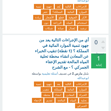
ابوعبدالله
الإجراءات
التالية
يُعد
جهود
تنمية
الموارد
المائية
المملكة؟
حفر
الآبار
الجوفية
قطع
الأشجار
زيادة
استخدام
المياه
الزراعة
دون
ترشيد
إهمال
صيانة
شبكات
أي من الإجراءات التالية يعد من
0
جهود تنمية الموارد المائية في
المملكة ؟ (1 نقطة) تنقيب الخبراء
تصويتات
عن المعادن انشاء محطة تحلية
1
المياه المالحة تقديم الإعفاء
إجابة
الجمركي ؟ - مع الشرح
مارس 2
سُئل
في تصنيف
أسئلة تعليمية
بواسطة
ابوعبدالله
الإجراءات
التالية
يعد
جهود
تنمية
الموارد
المائية
المملكة
تنقيب
الخبراء
المعادن
انشاء
محطة
تحلية
المياه
المالحة
تقديم
الإعفاء
الجمركي