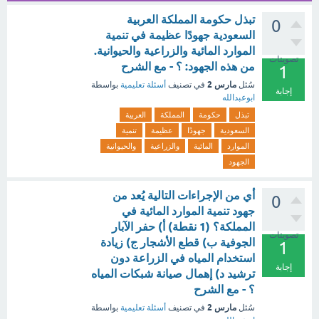
تبذل حكومة المملكة العربية
0
السعودية جهودًا عظيمة في تنمية
الموارد المائية والزراعية والحيوانية.
تصويتات
من هذه الجهود: ؟ - مع الشرح
1
مارس 2
سُئل
في تصنيف
أسئلة تعليمية
بواسطة
إجابة
ابوعبدالله
تبذل
حكومة
المملكة
العربية
السعودية
جهودًا
عظيمة
تنمية
الموارد
المائية
والزراعية
والحيوانية
الجهود
أي من الإجراءات التالية يُعد من
0
جهود تنمية الموارد المائية في
المملكة؟ (1 نقطة) أ) حفر الآبار
تصويتات
الجوفية ب) قطع الأشجار ج) زيادة
1
استخدام المياه في الزراعة دون
إجابة
ترشيد د) إهمال صيانة شبكات المياه
؟ - مع الشرح
مارس 2
سُئل
في تصنيف
أسئلة تعليمية
بواسطة