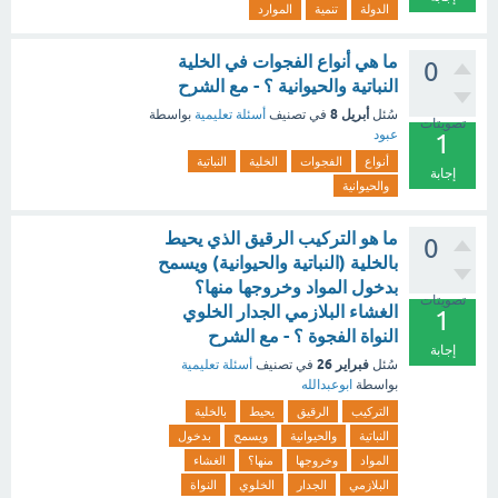
الدولة
تنمية
الموارد
ما هي أنواع الفجوات في الخلية
0
النباتية والحيوانية ؟ - مع الشرح
أبريل 8
سُئل
في تصنيف
أسئلة تعليمية
بواسطة
تصويتات
عبود
1
أنواع
الفجوات
الخلية
النباتية
إجابة
والحيوانية
ما هو التركيب الرقيق الذي يحيط
0
بالخلية (النباتية والحيوانية) ويسمح
بدخول المواد وخروجها منها؟
تصويتات
الغشاء البلازمي الجدار الخلوي
1
النواة الفجوة ؟ - مع الشرح
إجابة
فبراير 26
سُئل
في تصنيف
أسئلة تعليمية
بواسطة
ابوعبدالله
التركيب
الرقيق
يحيط
بالخلية
النباتية
والحيوانية
ويسمح
بدخول
المواد
وخروجها
منها؟
الغشاء
البلازمي
الجدار
الخلوي
النواة