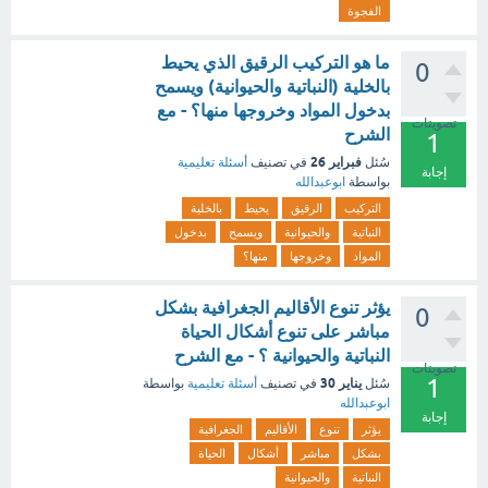
الفجوة
ما هو التركيب الرقيق الذي يحيط
0
بالخلية (النباتية والحيوانية) ويسمح
بدخول المواد وخروجها منها؟ - مع
تصويتات
الشرح
1
فبراير 26
سُئل
في تصنيف
أسئلة تعليمية
إجابة
بواسطة
ابوعبدالله
التركيب
الرقيق
يحيط
بالخلية
النباتية
والحيوانية
ويسمح
بدخول
المواد
وخروجها
منها؟
يؤثر تنوع الأقاليم الجغرافية بشكل
0
مباشر على تنوع أشكال الحياة
النباتية والحيوانية ؟ - مع الشرح
تصويتات
1
يناير 30
سُئل
في تصنيف
أسئلة تعليمية
بواسطة
ابوعبدالله
إجابة
يؤثر
تنوع
الأقاليم
الجغرافية
بشكل
مباشر
أشكال
الحياة
النباتية
والحيوانية