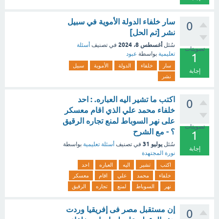
سار خلفاء الدولة الأموية في سبيل
0
نشر [تم الحل]
أغسطس 8، 2024
سُئل
في تصنيف
أسئلة
تصويتات
تعليمية
بواسطة
عبود
1
سار
خلفاء
الدولة
الأموية
سبيل
إجابة
نشر
اكتب ما تشير اليه العباره. : احد
0
خلفاء محمد علي الذي اقام معسكر
على نهر السوباط لمنع تجاره الرقيق
تصويتات
؟ - مع الشرح
1
يوليو 31
سُئل
في تصنيف
أسئلة تعليمية
بواسطة
إجابة
نورة المجتهدة
اكتب
تشير
اليه
العباره
احد
خلفاء
محمد
علي
اقام
معسكر
نهر
السوباط
لمنع
تجاره
الرقيق
إن مستقبل مصر فى إفريقيا وردت
0