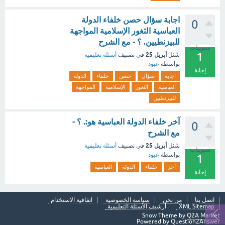
اجابة سؤال حصن خلفاء الدولة
0
العباسية الثغور الإسلامية المواجهة
للبيزنطيين. ؟ - مع الشرح
تصويتات
1
أبريل 25
سُئل
في تصنيف
أسئلة تعليمية
بواسطة
عبود
إجابة
اجابة
سؤال
حصن
خلفاء
الدولة
العباسية
الثغور
الإسلامية
المواجهة
للبيزنطيين
آخر خلفاء الدولة العباسية هو:. ؟ -
0
مع الشرح
أبريل 25
سُئل
في تصنيف
أسئلة تعليمية
تصويتات
بواسطة
عبود
1
آخر
خلفاء
الدولة
العباسية
إجابة
اتصل بنا
من نحن
سياسة الخصوصية
اتفاقية الاستخدام
XML Sitemap
أرشيف الأسئلة التعليمية
Snow Theme by
Q2A Market
Powered by
Question2Answer