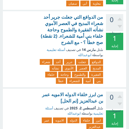
إجابة
معاوية
أبي
سفيان
من الدوافع التي جعلت جرير أحد
0
شعراء المديح في العصر الأموي
نشأته الفقيرة والطموح وحاجة
تصويتات
خلفاء بني أمية للشعراء. (2 نقطة)
1
صح خطأ ؟ - مع الشرح
إجابة
مارس 14
سُئل
في تصنيف
أسئلة تعليمية
بواسطة
ابوعبدالله
الدوافع
جعلت
جرير
أحد
شعراء
المديح
العصر
الأموي
نشأته
الفقيرة
والطموح
وحاجة
خلفاء
بني
أمية
للشعراء
خطأ
من ابرز خلفاء الدوله الامويه عمر
0
بن عبدالعزيز [تم الحل]
أغسطس 2، 2025
سُئل
في تصنيف
أسئلة
تصويتات
تعليمية
بواسطة
ابوعبدالله
1
ابرز
خلفاء
الدوله
الامويه
عمر
إجابة
عبدالعزيز