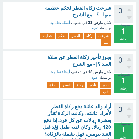
شرعت زكاة الفطر لحكم عظيمة
0
منها . ؟ - مع الشرح
مارس 23
سُئل
في تصنيف
أسئلة تعليمية
تصويتات
بواسطة
عبود
1
شرعت
زكاة
الفطر
لحكم
عظيمة
إجابة
منها
يجوز تأخير زكاة الفطر عن صلاة
0
العيد ؟| - مع الشرح
مارس 18
سُئل
في تصنيف
أسئلة تعليمية
تصويتات
بواسطة
عبود
1
يجوز
تأخير
زكاة
الفطر
صلاة
إجابة
العيد
أراد والد عائلة دفع زكاة الفطر
0
لأفراد عائلته، وكانت الزكاة تُقدَّر
بعشرة ريالات عن كل فرد. إذا دفع
تصويتات
120 ريالًا، وكان لديه طفل وُلِد قبل
1
العيد بيومين، فهل يشمله بالزكاة؟
إجابة