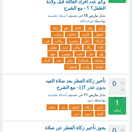
وكم عدد أفراد العائلة قبل ولادة
الطفل؟ ؟ - مع الشرح
مارس 15
سُئل
في تصنيف
أسئلة تعليمية
بواسطة
ابوعبدالله
أراد
والد
عائلة
دفع
زكاة
الفطر
لأفراد
عائلته،
وكانت
الزكاة
تُقدَّر
بعشرة
ريالات
فرد
120
ريالًا،
وكان
لديه
طفل
وُلِد
قبل
العيد
بيومين،
فهل
يشمله
بالزكاة؟
وكم
عدد
أفراد
العائلة
ولادة
الطفل؟
تأخير زكاة الفطر بعد صلاة العيد
0
بدون عذر ؟| | - مع الشرح
مارس 11
سُئل
في تصنيف
أسئلة تعليمية
تصويتات
بواسطة
عبود
1
تأخير
زكاة
الفطر
بعد
صلاة
إجابة
العيد
بدون
عذر
يجوز تأخير زكاة الفطر عن صلاة
0