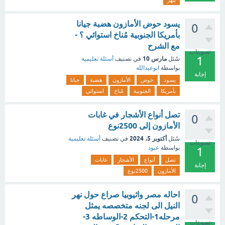
بنهر
يسود حوض الأمازون هضبة جيانا
0
بأمريكا الجنوبية مُناخ استوائي ؟ -
مع الشرح
تصويتات
1
مارس 10
سُئل
في تصنيف
أسئلة تعليمية
بواسطة
ابوعبدالله
إجابة
يسود
حوض
الأمازون
هضبة
جيانا
بأمريكا
الجنوبية
مُناخ
استوائي
تصل أنواع الأشجار في غابات
0
الأمازون إلى 2500نوع
أكتوبر 5، 2024
سُئل
في تصنيف
أسئلة تعليمية
تصويتات
بواسطة
عبود
1
تصل
أنواع
الأشجار
غابات
إجابة
الأمازون
2500نوع
احاله مصر واثيوبيا صراع حول نهر
0
النيل الى لجنه متخصصه يمثل
مرحله1-التحكم 2-الوساطه 3-
تصويتات