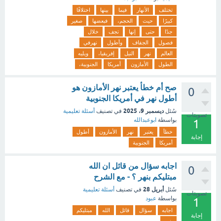
تختلف
الأنهار
فيما
بينها
اختلافًا
كبيرًا
حيث
الحجم،
فبعضها
صغير
جدًا
حتى
إنها
تجف
خلال
فصول
الجفاف
وأطول
نهرفي
العالم
نهر
النيل
إفريقيا،
ويليه
الطول
الأمازون
أمريكا
الجنوبية،
صح أم خطأ يعتبر نهر الأمازون هو
0
أطول نهر في أمريكا الجنوبية
ديسمبر 9، 2025
سُئل
في تصنيف
أسئلة تعليمية
تصويتات
بواسطة
ابوعبدالله
1
خطأ
يعتبر
نهر
الأمازون
أطول
إجابة
أمريكا
الجنوبية
اجابه سؤال من قائل ان الله
0
مبتليكم بنهر ؟ - مع الشرح
أبريل 28
سُئل
في تصنيف
أسئلة تعليمية
تصويتات
بواسطة
عبود
1
اجابه
سؤال
قائل
الله
مبتليكم
إجابة