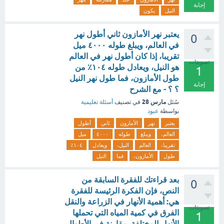
إجابة
النيل
يكون
يعتبر نهر الأمازون ثاني أطول نهر
0
في العالم، ويبلغ طوله ٤٠٠٠ ميل
تقريبا، إذا كان أطول نهر في العالم
تصويتات
هو النيل، ويعادل طوله ١٠٤٪ من
1
طول الأمازون، فما طول نهر النيل
إجابة
؟ ؟ - مع الشرح
مارس 28
سُئل
في تصنيف
أسئلة تعليمية
بواسطة
عبود
يعتبر
نهر
الأمازون
ثاني
أطول
العالم،
ويبلغ
طوله
٤٠٠٠
ميل
تقريبا،
العالم
النيل،
ويعادل
١٠٤٪
طول
الأمازون،
فما
النيل
بعد قراءتك للفقرة السابقة من
0
النص، فإن الفكرة الرئيسة للفقرة
هي: أهمية الأنهار في الزراعة والنقل
تصويتات
الفرق في كمية المياه التي تحملها
1
الأنهار المختلفة. مقارنة في الأطوال