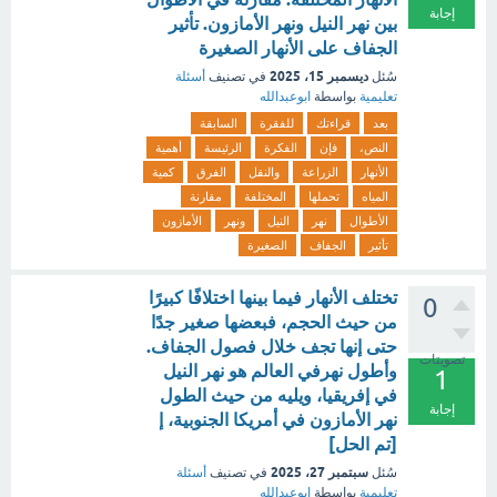
إجابة
بين نهر النيل ونهر الأمازون. تأثير
الجفاف على الأنهار الصغيرة
ديسمبر 15، 2025
سُئل
في تصنيف
أسئلة
تعليمية
بواسطة
ابوعبدالله
بعد
قراءتك
للفقرة
السابقة
النص،
فإن
الفكرة
الرئيسة
أهمية
الأنهار
الزراعة
والنقل
الفرق
كمية
المياه
تحملها
المختلفة
مقارنة
الأطوال
نهر
النيل
ونهر
الأمازون
تأثير
الجفاف
الصغيرة
تختلف الأنهار فيما بينها اختلافًا كبيرًا
0
من حيث الحجم، فبعضها صغير جدًا
حتى إنها تجف خلال فصول الجفاف.
تصويتات
وأطول نهرفي العالم هو نهر النيل
1
في إفريقيا، ويليه من حيث الطول
إجابة
نهر الأمازون في أمريكا الجنوبية، إ
[تم الحل]
سبتمبر 27، 2025
سُئل
في تصنيف
أسئلة
تعليمية
بواسطة
ابوعبدالله