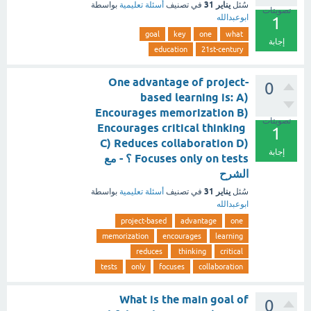
يناير 31
سُئل
في تصنيف
أسئلة تعليمية
بواسطة
تصويتات
ابوعبدالله
1
goal
key
one
what
إجابة
education
21st-century
One advantage of project-
0
based learning is: A)
Encourages memorization B)
تصويتات
Encourages critical thinking
1
C) Reduces collaboration D)
إجابة
Focuses only on tests ؟ - مع
الشرح
يناير 31
سُئل
في تصنيف
أسئلة تعليمية
بواسطة
ابوعبدالله
project-based
advantage
one
memorization
encourages
learning
reduces
thinking
critical
tests
only
focuses
collaboration
What is the main goal of
0