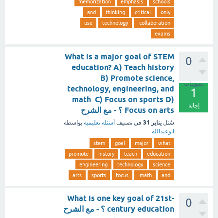
memorization
emphasis
schools
and
thinking
critical
only
use
technology
collaboration
exams
What is a major goal of STEM
0
education? A) Teach history
B) Promote science,
تصويتات
technology, engineering, and
1
math C) Focus on sports D)
إجابة
Focus on arts ؟ - مع الشرح
يناير 31
سُئل
في تصنيف
أسئلة تعليمية
بواسطة
ابوعبدالله
stem
goal
major
what
promote
history
teach
education
engineering
technology
science
arts
sports
focus
math
and
What is one key goal of 21st-
0
century education ؟ - مع الشرح