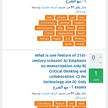
؟ - مع الشرح
يناير 31
سُئل
في تصنيف
أسئلة تعليمية
بواسطة
ابوعبدالله
help
schools
can
how
21st-century
develop
students
memorization
only
focus
skills
critical
collaboration
teach
literacy
digital
and
thinking
sports
exams
What is one feature of 21st-
0
century schools? A) Emphasis
on memorization only B)
تصويتات
Critical thinking and
1
collaboration C) No
إجابة
technology use D) Only
exams ؟ - مع الشرح
يناير 31
سُئل
في تصنيف
أسئلة تعليمية
بواسطة
ابوعبدالله
21st-century
feature
one
what