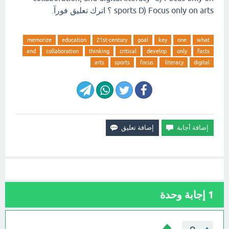
sports D) Focus only on arts ؟ اترك تعليق فورآ.
memorize
education
21st-century
goal
key
one
what
and
collaboration
thinking
critical
develop
only
facts
arts
sports
focus
literacy
digital
1
إجابة وحدة