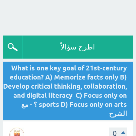
اطرح سؤالاً
What is one key goal of 21st-century
education? A) Memorize facts only B)
Develop critical thinking, collaboration,
and digital literacy C) Focus only on
sports D) Focus only on arts ؟ - مع
الشرح
0