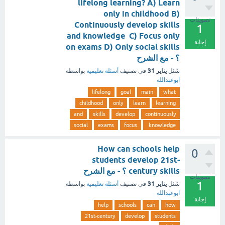
lifelong learning? A) Learn
only in childhood B)
تصويتات
Continuously develop skills
1
and knowledge C) Focus only
إجابة
on exams D) Only social skills
؟ - مع الشرح
يناير 31
سُئل
في تصنيف
أسئلة تعليمية
بواسطة
ابوعبدالله
lifelong
goal
main
what
childhood
only
learn
learning
and
skills
develop
continuously
social
exams
focus
knowledge
How can schools help
0
students develop 21st-
century skills ؟ - مع الشرح
تصويتات
1
يناير 31
سُئل
في تصنيف
أسئلة تعليمية
بواسطة
ابوعبدالله
إجابة
help
schools
can
how
21st-century
develop
students