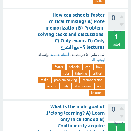
skills
How can schools foster
0
critical thinking? A) Rote
memorization B) Problem-
تصويتات
solving tasks and discussions
1
C) Only exams D) Only
إجابة
lectures ؟ - مع الشرح
يناير 31
سُئل
في تصنيف
أسئلة تعليمية
بواسطة
ابوعبدالله
foster
schools
can
how
rote
thinking
critical
tasks
problem-solving
memorization
exams
only
discussions
and
lectures
What is the main goal of
0
lifelong learning? A) Learn
only in childhood B)
تصويتات
Continuously acquire
1