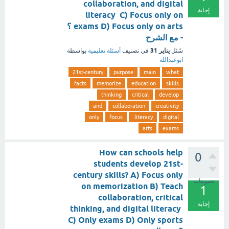
collaboration, and digital
إجابة
literacy C) Focus only on
exams D) Focus only on arts ؟
- مع الشرح
يناير 31
سُئل
في تصنيف
أسئلة تعليمية
بواسطة
ابوعبدالله
21st-century
purpose
main
what
facts
memorize
education
skills
thinking
critical
develop
and
collaboration
creativity
only
focus
literacy
digital
arts
exams
How can schools help
0
students develop 21st-
century skills? A) Focus only
تصويتات
on memorization B) Teach
1
collaboration, critical
إجابة
thinking, and digital literacy
C) Only exams D) Only sports