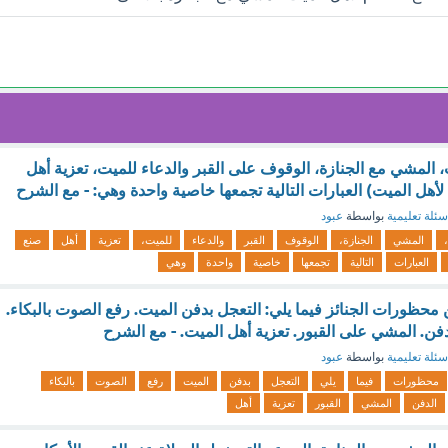
 المشي مع الجنازة، الوقوف على القبر والدعاء للميت، تعزية أهل
أهل الميت) العبارات التالية تجمعها خاصية واحدة وهي: - مع الشرح
سئلة تعليمية
بواسطة
عبود
المشي
الجنازة،
الوقوف
القبر
والدعاء
للميت،
تعزية
أهل
صنع
العبارات
التالية
تجمعها
خاصية
واحدة
وهي
محظورات الجنائز فيما يلي: التعجل بدفن الميت. رفع الصوت بالبكاء.
دفن. المشي على القبور. تعزية أهل الميت. - مع الشرح
سئلة تعليمية
بواسطة
عبود
محظورات
فيما
يلي
التعجل
بدفن
الميت
رفع
الصوت
بالبكاء
الدفن
المشي
القبور
تعزية
أهل