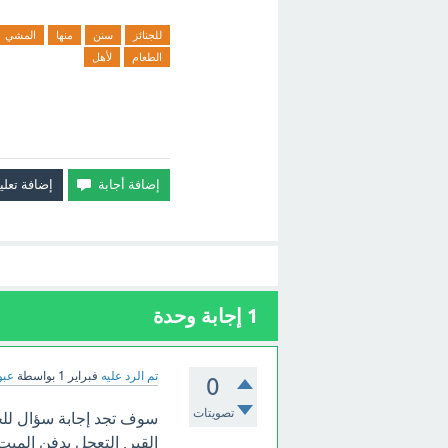
للجنائز
سنن
منها
المشي
الطعام
لأهل
1
إجابة وحدة
تم الرد عليه
فبراير 1
بواسطة
عبو
0
تصويتات
سوف تجد إجابة سؤال للجن
القبر. التعجل بدفن الميت