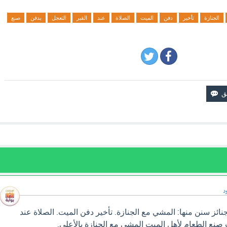
الجنازة
تأخير
دفن
الميت
الصلاة
عند
القبر
التعجل
بدفن
صنع
د
ائز سنن منها: المشي مع الجنازة. تأخير دفن الميت. الصلاة عند
 صنع الطعام لأهل الميت المشي مع الجنازة بالأعلى.