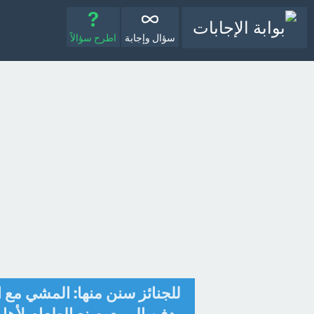
سؤال وإجابة
اطرح سؤالاً
للجنائز سنن منها: المشي مع ال