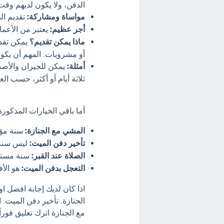
الدفن، ولا يكون لديهم وقت 
مواساة ومشاركة:
تقديم ال
أجر عظيم:
يعتبر من الأعما
ماذا يمكن تقديم؟
يمكن تقدي
أو مشروبات. المهم أن يكون 
أمثلة:
يمكن للجيران والأصدق
ثلاثة أيام أو أكثر، حسب العا
أما باقي الخيارات المذكور
المشي مع الجنازة:
سنة مؤك
تأخير دفن الميت:
ليس سنة، 
الصلاة عند القبر:
سنة مستحب
التعجل بدفن الميت:
هو الأف
اذا كان لديك إجابة افضل ا
الجنازة. تأخير دفن الميت.
مع الجنازة اترك تعليق فورآ.