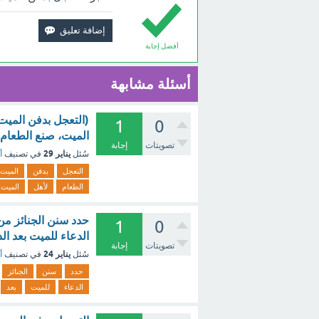
أفضل إجابة
أسئلة مشابهة
(التعجل بدفن الميت،
1
0
الميت، صنع الطعام ل
تصويتات
إجابة
يناير 29
سُئل
في تصنيف
أ
التعجل
بدفن
الميت،
الطعام
لأهل
الميت
حدد سنن الجنائز من 
1
0
الدعاء للميت بعد ال
تصويتات
إجابة
يناير 24
سُئل
في تصنيف
أ
حدد
سنن
الجنائز
الدعاء
للميت
بعد