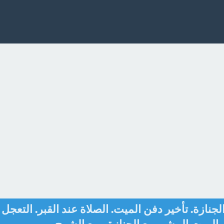
جنازة. تأخير دفن الميت. الصلاة عند القبر. التعجل