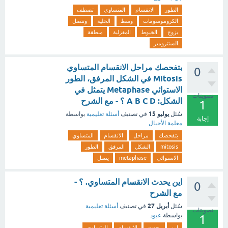
الطور
الانقسام
المتساوي
تصطف
الكروموسومات
وسط
الخلية
وتتصل
بزوج
الخيوط
المغزلية
منطقة
السنترومير
بتفحصك مراحل الانقسام المتساوي
0
Mitosis في الشكل المرفق، الطور
الاستوائي Metaphase يتمثل في
تصويتات
الشكل: A B C D ؟ - مع الشرح
1
يوليو 15
سُئل
في تصنيف
أسئلة تعليمية
بواسطة
إجابة
معلمة الأجيال
بتفحصك
مراحل
الانقسام
المتساوي
mitosis
الشكل
المرفق
الطور
الاستوائي
metaphase
يتمثل
اين يحدث الانقسام المتساوي. ؟ -
0
مع الشرح
أبريل 27
سُئل
في تصنيف
أسئلة تعليمية
تصويتات
بواسطة
عبود
1
اين
يحدث
الانقسام
المتساوي