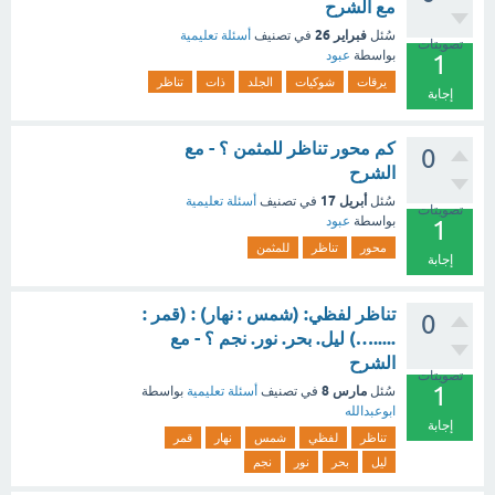
مع الشرح
فبراير 26
سُئل
في تصنيف
أسئلة تعليمية
تصويتات
بواسطة
عبود
1
يرقات
شوكيات
الجلد
ذات
تناظر
إجابة
كم محور تناظر للمثمن ؟ - مع
0
الشرح
أبريل 17
سُئل
في تصنيف
أسئلة تعليمية
تصويتات
بواسطة
عبود
1
محور
تناظر
للمثمن
إجابة
تناظر لفظي: (شمس : نهار) : (قمر :
0
.....…) ليل. بحر. نور. نجم ؟ - مع
الشرح
تصويتات
1
مارس 8
سُئل
في تصنيف
أسئلة تعليمية
بواسطة
ابوعبدالله
إجابة
تناظر
لفظي
شمس
نهار
قمر
ليل
بحر
نور
نجم