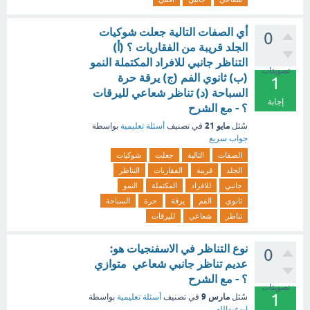
أي الصفات التالية جعلت شوكيات
0
الجلد قريبة من الفقاريات ؟ (أ)
التناظر جانبي للافراد المكتملة النمو
تصويتات
(ب) ثانوي الفم (ج) يرقة حرة
1
السباحة (د) تناظر شعاعي لليرقات
إجابة
؟ - مع الشرح
مايو 21
سُئل
في تصنيف
أسئلة تعليمية
بواسطة
جواب سريع
الصفات
التالية
جعلت
شوكيات
الجلد
قريبة
الفقاريات
التناظر
جانبي
للافراد
المكتملة
النمو
ثانوي
الفم
يرقة
حرة
السباحة
تناظر
شعاعي
لليرقات
نوع التناظر في الاسفنجيات هو:
0
عديم تناظر جانبي شعاعي متوازي
؟ - مع الشرح
تصويتات
1
مارس 9
سُئل
في تصنيف
أسئلة تعليمية
بواسطة
ابوعبدالله