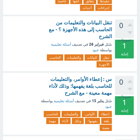
تنفيذها
يُطلق
عليها
خاصية
إجراءات
أحداث
تنقل البيانات والتعليمات من
0
الحاسب إلى هذه الأجهزة ؟ - مع
الشرح
تصويتات
1
فبراير 26
سُئل
في تصنيف
أسئلة تعليمية
بواسطة
عبود
إجابة
تنقل
البيانات
والتعليمات
الحاسب
الأجهزة
س : إعطاء الأوامر، والتعليمات
0
للحاسب بلغة يفهمها؛ وذلك لأداء
مهمة معينة - مع الشرح
تصويتات
1
يناير 15
سُئل
في تصنيف
أسئلة تعليمية
بواسطة
عبود
إجابة
إعطاء
الأوامر،
والتعليمات
للحاسب
بلغة
يفهمها؛
وذلك
لأداء
مهمة
معينة