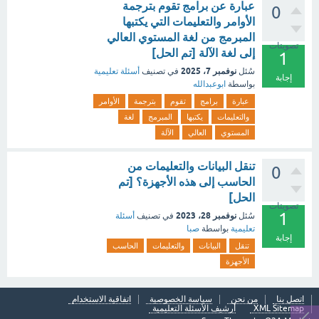
عبارة عن برامج تقوم بترجمة
0
الأوامر والتعليمات التي يكتبها
المبرمج من لغة المستوي العالي
تصويتات
إلى لغة الآلة [تم الحل]
1
نوفمبر 7، 2025
سُئل
في تصنيف
أسئلة تعليمية
إجابة
بواسطة
ابوعبدالله
عبارة
برامج
تقوم
بترجمة
الأوامر
والتعليمات
يكتبها
المبرمج
لغة
المستوي
العالي
الآلة
تنقل البيانات والتعليمات من
0
الحاسب إلى هذه الأجهزة؟ [تم
الحل]
تصويتات
1
نوفمبر 28، 2023
سُئل
في تصنيف
أسئلة
تعليمية
بواسطة
صبا
إجابة
تنقل
البيانات
والتعليمات
الحاسب
الأجهزة
اتصل بنا
من نحن
سياسة الخصوصية
اتفاقية الاستخدام
XML Sitemap
أرشيف الأسئلة التعليمية