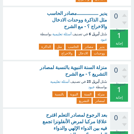
يدير ..................مصادر الحاسب
0
مثل الذاكرة ووحدات الادخال
والاخراج ؟ - مع الشرح
تصويتات
1
أبريل 6
سُئل
في تصنيف
أسئلة تعليمية
بواسطة
عبود
إجابة
يدير
مصادر
الحاسب
مثل
الذاكرة
ووحدات
الادخال
والاخراج
منزلة السنة النبوية بالنسبة لمصادر
0
التشريع ؟ - مع الشرح
أبريل 25
سُئل
في تصنيف
أسئلة تعليمية
تصويتات
بواسطة
عبود
1
منزلة
السنة
النبوية
بالنسبة
إجابة
لمصادر
التشريع
بعد الرجوع لمصادر التعلم اقترح
0
علاجًا مركبا لمرض الأنفلونزا تجمع
فيه بين الدواء الإلهي والدواء
تصويتات