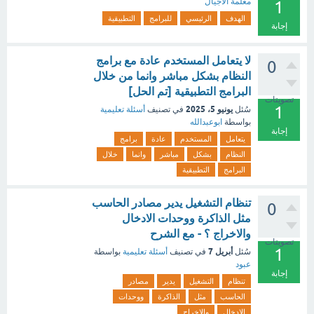
معلمة الأجيال
1
الهدف
الرئيسي
للبرامج
التطبيقية
إجابة
لا يتعامل المستخدم عادة مع برامج
0
النظام بشكل مباشر وانما من خلال
البرامج التطبيقية [تم الحل]
تصويتات
1
يونيو 5، 2025
سُئل
في تصنيف
أسئلة تعليمية
بواسطة
ابوعبدالله
إجابة
يتعامل
المستخدم
عادة
برامج
النظام
بشكل
مباشر
وانما
خلال
البرامج
التطبيقية
تنظام التشغيل يدير مصادر الحاسب
0
مثل الذاكرة ووحدات الادخال
والاخراج ؟ - مع الشرح
تصويتات
1
أبريل 7
سُئل
في تصنيف
أسئلة تعليمية
بواسطة
عبود
إجابة
تنظام
التشغيل
يدير
مصادر
الحاسب
مثل
الذاكرة
ووحدات
الادخال
والاخراج