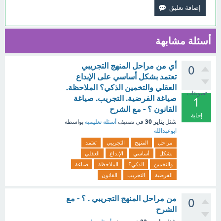
أسئلة مشابهة
أي من مراحل المنهج التجريبي
0
تعتمد بشكل أساسي على الإبداع
العقلي والتخمين الذكي؟ الملاحظة.
تصويتات
صياغة الفرضية. التجريب. صياغة
1
القانون ؟ - مع الشرح
إجابة
يناير 30
سُئل
في تصنيف
أسئلة تعليمية
بواسطة
ابوعبدالله
مراحل
المنهج
التجريبي
تعتمد
بشكل
أساسي
الإبداع
العقلي
والتخمين
الذكي؟
الملاحظة
صياغة
الفرضية
التجريب
القانون
من مراحل المنهج التجريبي . ؟ - مع
0
الشرح