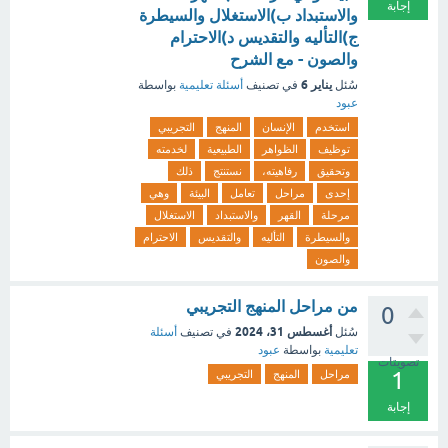
إجابة
والاستبداد ب)الاستغلال والسيطرة
ج)التأليه والتقديس د)الاحترام
والصون - مع الشرح
يناير 6
سُئل
في تصنيف
أسئلة تعليمية
بواسطة
عبود
استخدم
الإنسان
المنهج
التجريبي
توظيف
الظواهر
الطبيعية
لخدمته
وتحقيق
رفاهيته،
نستنتج
ذلك
إحدى
مراحل
تعامل
البيئة
وهي
مرحلة
القهر
والاستبداد
الاستغلال
والسيطرة
التأليه
والتقديس
الاحترام
والصون
من مراحل المنهج التجريبي
0
أغسطس 31، 2024
سُئل
في تصنيف
أسئلة
تعليمية
بواسطة
عبود
تصويتات
1
مراحل
المنهج
التجريبي
إجابة