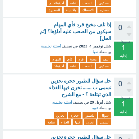
سيكون
الصعب
عليه
أداؤهاتعليم
صغاره
الامساك
بالاشياء
الصغيرة
إذا تلف مخيخ قرد فأي المهام
0
سيكون من الصعب عليه أداؤها؟ [تم
الحل]
تصويتات
1
نوفمبر 1، 2023
سُئل
في تصنيف
أسئلة تعليمية
بواسطة
صبا
إجابة
تلف
مخيخ
قرد
فأي
المهام
سيكون
الصعب
عليه
أداؤها؟
حل سؤال للطيور حجرة تخزين
0
تسمى ب ....... تخزن فيها الغذاء
الذي تبتلعة ؟ - مع الشرح
تصويتات
1
أبريل 29
سُئل
في تصنيف
أسئلة تعليمية
بواسطة
عبود
إجابة
سؤال
للطيور
حجرة
تخزين
تسمى
تخزن
فيها
الغذاء
تبتلعة
حل سؤال للطيور حجرة تخزين