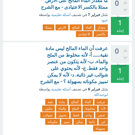
ما مقدار الماء المالح على الارض
0
ممثلا بالكسر الاعتيادى - مع الشرح
فبراير 7
سُئل
في تصنيف
أسئلة تعليمية
بواسطة
تصويتات
عبود
1
مقدار
الماء
المالح
الارض
ممثلا
إجابة
بالكسر
الاعتيادى
عرفت أن الماء المالح ليس مادة
0
نقية...... أ- لأنه مخلوط من الملح
والماء. ب- لأنه يتكون من عنصر
تصويتات
واحد فقط. ج- لأنه يحتوي على
1
شوائب غير ذائبة. د- لأنه لا يمكن
إجابة
تمييز مكوناته بسهولة ؟ - مع الشرح
فبراير 6
سُئل
في تصنيف
أسئلة تعليمية
بواسطة
ابوعبدالله
عرفت
الماء
المالح
مادة
نقية
لأنه
مخلوط
الملح
والماء
يتكون
عنصر
واحد
فقط
يحتوي
شوائب
غير
ذائبة
يمكن
تمييز
مكوناته
بسهولة