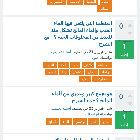
النقل
النشط
الخاصية
الاسموزية
السلبي
المنطقة التي يلتقي فيها الماء
0
العذب والماء المالح تشكل بيئة
للعديد من المخلوقات الحيه ؟ - مع
تصويتات
الشرح
1
فبراير 23
سُئل
في تصنيف
أسئلة تعليمية
إجابة
بواسطة
عبود
المنطقة
يلتقي
فيها
الماء
العذب
والماء
المالح
تشكل
بيئة
للعديد
المخلوقات
الحيه
هو تجمع كبير وعميق من الماء
0
المالح ؟ - مع الشرح
فبراير 22
سُئل
في تصنيف
أسئلة تعليمية
تصويتات
بواسطة
ابوعبدالله
1
تجمع
كبير
وعميق
الماء
المالح
إجابة