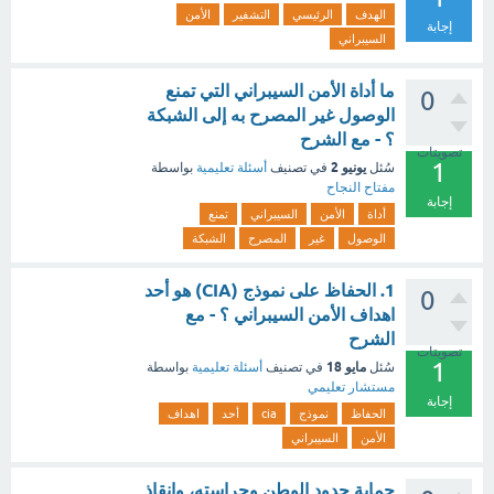
الهدف
الرئيسي
التشفير
الأمن
إجابة
السيبراني
ما أداة الأمن السيبراني التي تمنع
0
الوصول غير المصرح به إلى الشبكة
؟ - مع الشرح
تصويتات
1
يونيو 2
سُئل
في تصنيف
أسئلة تعليمية
بواسطة
مفتاح النجاح
إجابة
أداة
الأمن
السيبراني
تمنع
الوصول
غير
المصرح
الشبكة
1. الحفاظ على نموذج (CIA) هو أحد
0
اهداف الأمن السيبراني ؟ - مع
الشرح
تصويتات
1
مايو 18
سُئل
في تصنيف
أسئلة تعليمية
بواسطة
مستشار تعليمي
إجابة
الحفاظ
نموذج
cia
أحد
اهداف
الأمن
السيبراني
حماية حدود الوطن وحراسته، وإنقاذ