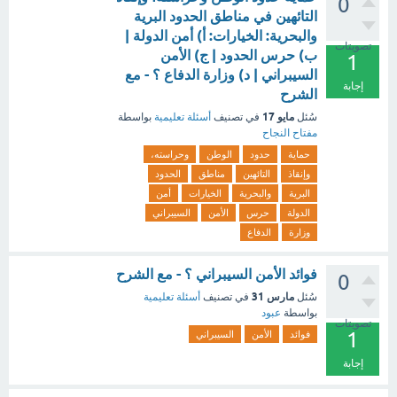
0
التائهين في مناطق الحدود البرية
والبحرية: الخيارات: أ) أمن الدولة |
تصويتات
ب) حرس الحدود | ج) الأمن
1
السيبراني | د) وزارة الدفاع ؟ - مع
إجابة
الشرح
مايو 17
سُئل
في تصنيف
أسئلة تعليمية
بواسطة
مفتاح النجاح
حماية
حدود
الوطن
وحراسته،
وإنقاذ
التائهين
مناطق
الحدود
البرية
والبحرية
الخيارات
أمن
الدولة
حرس
الأمن
السيبراني
وزارة
الدفاع
فوائد الأمن السيبراني ؟ - مع الشرح
0
مارس 31
سُئل
في تصنيف
أسئلة تعليمية
بواسطة
عبود
تصويتات
1
فوائد
الأمن
السيبراني
إجابة