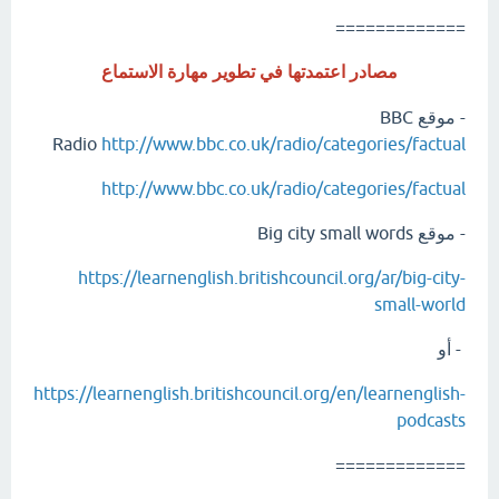
=============
مصادر اعتمدتها في تطوير مهارة الاستماع
- موقع BBC
Radio
http://www.bbc.co.uk/radio/categories/factual
http://www.bbc.co.uk/radio/categories/factual
- موقع Big city small words
https://learnenglish.britishcouncil.org/ar/big-city-
small-world
- أو
https://learnenglish.britishcouncil.org/en/learnenglish-
podcasts
=============