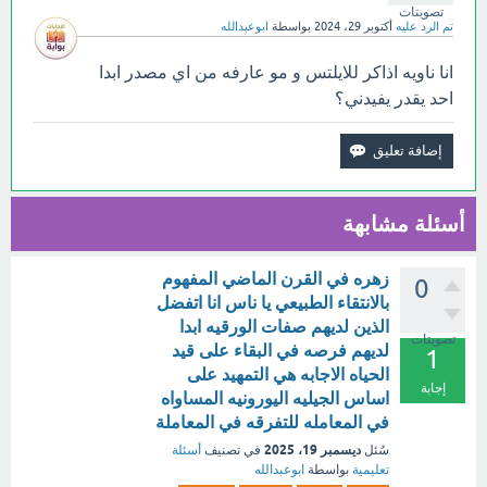
تصويتات
تم الرد عليه
أكتوبر 29، 2024
بواسطة
ابوعبدالله
انا ناويه اذاكر للايلتس و مو عارفه من اي مصدر ابدا
احد يقدر يفيدني؟
أسئلة مشابهة
زهره في القرن الماضي المفهوم
0
بالانتقاء الطبيعي يا ناس انا اتفضل
الذين لديهم صفات الورقيه ابدا
تصويتات
لديهم فرصه في البقاء على قيد
1
الحياه الاجابه هي التمهيد على
إجابة
اساس الجيليه اليورونيه المساواه
في المعامله للتفرقه في المعاملة
ديسمبر 19، 2025
سُئل
في تصنيف
أسئلة
تعليمية
بواسطة
ابوعبدالله