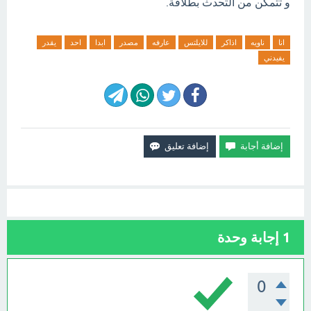
و تتمكن من التحدث بطلاقة.
انا
ناويه
اذاكر
للايلتس
عارفه
مصدر
ابدا
احد
يقدر
يفيدني
1
إجابة وحدة
0