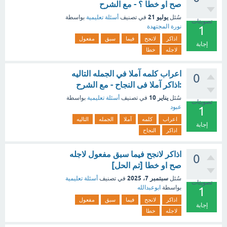
صح او خطا ؟ - مع الشرح
يوليو 21
سُئل
في تصنيف
أسئلة تعليمية
بواسطة
تصويتات
نورة المجتهدة
1
اذاكر
لانجح
فيما
سبق
مفعول
إجابة
لاجله
خطا
اعراب كلمه آملا في الجمله التاليه
0
:اذاكر آملا فى النجاح - مع الشرح
يناير 10
سُئل
في تصنيف
أسئلة تعليمية
بواسطة
تصويتات
عبود
1
اعراب
كلمه
آملا
الجمله
التاليه
إجابة
اذاكر
النجاح
اذاكر لانجح فيما سبق مفعول لاجله
0
صح او خطا [تم الحل]
سبتمبر 7، 2025
سُئل
في تصنيف
أسئلة تعليمية
تصويتات
بواسطة
ابوعبدالله
1
اذاكر
لانجح
فيما
سبق
مفعول
إجابة
لاجله
خطا