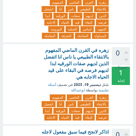
زهره
القرن
الماضي
المفهوم
بالانتقاء
الطبيعي
ناس
انا
اتفضل
الذين
لديهم
صفات
الورقيه
ابدا
فرصه
البقاء
قيد
الحياه
الاجابه
التمهيد
اساس
الجيليه
اليورونيه
المساواه
المعامله
للتفرقه
المعاملة
زهره في القرن الماضي المفهوم
0
بالانتقاء الطبيعي يا ناس انا اتفضل
الذين لديهم صفات الورقيه ابدا
تصويتات
لديهم فرصه في البقاء على قيد
1
الحياه الاجابه هي
إجابة
ديسمبر 19، 2025
سُئل
في تصنيف
أسئلة
تعليمية
بواسطة
ابوعبدالله
زهره
القرن
الماضي
المفهوم
بالانتقاء
الطبيعي
ناس
انا
اتفضل
الذين
لديهم
صفات
الورقيه
ابدا
فرصه
البقاء
قيد
الحياه
الاجابه
اذاكر لانجح فيما سبق مفعول لاجله
0