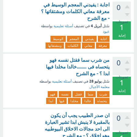
اجابة : يفيدني المعجم الوسيط في
0
معرفة معاني الكلمات ومشتقاتها ؟
- مع الشرح
تصويتات
1
أبريل 4
سُئل
في تصنيف
أسئلة تعليمية
بواسطة
عبود
إجابة
اجابة
يفيدني
المعجم
الوسيط
معرفة
معاني
الكلمات
ومشتقاتها
من شرب سما فقتل نفسه فهو
0
يتحساه فى ........خالدا مخلدا فيها
ابدا ؟ - مع الشرح
تصويتات
1
يوليو 28
سُئل
في تصنيف
أسئلة تعليمية
بواسطة
معلمة الأجيال
إجابة
شرب
سما
فقتل
نفسه
فهو
يتحساه
خالدا
مخلدا
فيها
ابدا
ان صدر الطبيب يجب أن يكون
0
بالمقبرة لا ينبش ابدا تشير العبارة
الى احد مجالات الاخلاق البيوطبيه
تصويتات
وهو اخلاق ؟ - مع الشرح