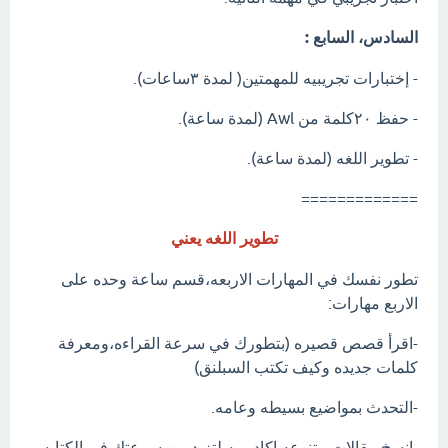
السادس، السابع :
- إختبارات تجريبيه للمهمتين( لمدة ٣ساعات).
- حفظ ٢٠كلمة من Awl (لمدة ساعة).
- تطوير اللغه (لمدة ساعة).
=============
تطوير اللغه يعني
تطور نفسك في المهارات الاربعه،قسم ساعة وحده على
الاربع مهارات:
-اقرأ قصص قصيره (بتطورك في سرعة القراءه،ومعرفة
كلمات جديده وكيف تكتب السبلنق)
-التحدث بمواضيع بسيطه وعامه.
-انسخ مقالات متنوعه اكاديميه لتزيد من سرعتك في الكتابه