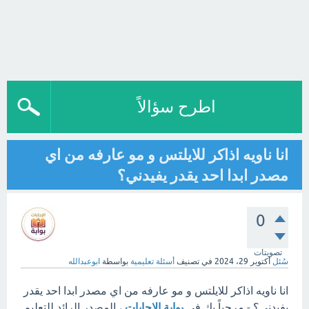
اطرح سؤالاً
انا ناويه اذاكر للايلتس و مو عارفه من اي
مصدر ابدا احد يقدر يفيدني؟
0
تصويتات
سُئل
أكتوبر 29، 2024
في تصنيف
أسئلة تعليمية
بواسطة
ابوعبدالله
انا ناويه اذاكر للايلتس و مو عارفه من اي مصدر ابدا احد يقدر
يفيدني؟ - مرحباً بك في
بوابة الإجابات
، المصدر الرائد للتعليم