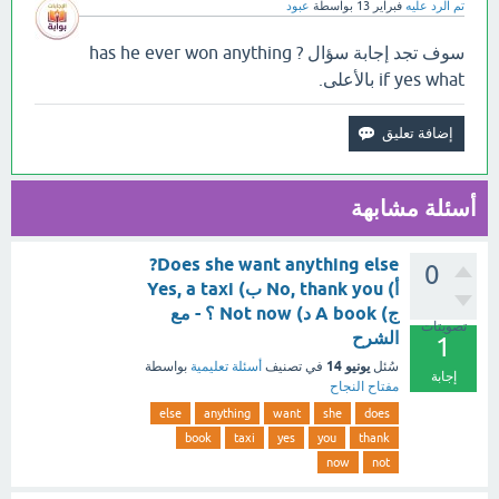
تم الرد عليه
فبراير 13
بواسطة
عبود
سوف تجد إجابة سؤال has he ever won anything ?
if yes what بالأعلى.
أسئلة مشابهة
Does she want anything else?
0
أ) No, thank you ب) Yes, a taxi
ج) A book د) Not now ؟ - مع
تصويتات
الشرح
1
يونيو 14
سُئل
في تصنيف
أسئلة تعليمية
بواسطة
إجابة
مفتاح النجاح
else
anything
want
she
does
book
taxi
yes
you
thank
now
not