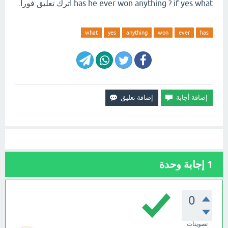
has he ever won anything ? if yes what اترك تعليق فورآ.
what
yes
anything
won
ever
has
1
إجابة وحدة
0
تصويتات