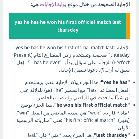
الإجابة الصحيحة من خلال موقع
بوابة الإجابات
هي:
yes he has he won his first official match last
thursday
الإجابة "yes he has he won his first official match last
thursday" صحيحة وتستخدم زمن المضارع التام (Present
Perfect) للإجابة على سؤال يبدأ بـ "has he ever...؟" (هل
سبق له أن...؟). دعونا نفصل الإجابة:
"Yes he has"
: هذا الجزء يؤكد الإجابة بنعم، ويستخدم
الفعل المساعد "has" مع الضمير "he" (هو) للدلالة على
أن شيئًا ما حدث في الماضي وله صلة بالحاضر.
"he won his first official match"
: هذا الجزء يوضح
*ماذا* فاز به. "won" هي صيغة الماضي من الفعل "win"
(يفوز). "his first official match" تعني "مبارياته الرسمية
الأولى".
"last thursday"
: هذا الجزء يحدد *متى* فاز. "last