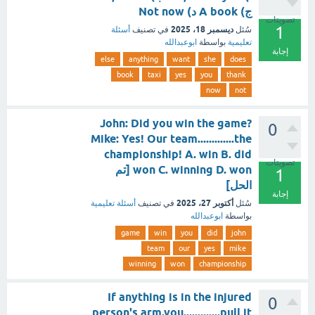
ج) A book د) Not now
تصويتات
1
ديسمبر 18، 2025
سُئل
في تصنيف
أسئلة
تعليمية
بواسطة
ابوعبدالله
إجابة
else
anything
want
she
does
book
taxi
yes
you
thank
now
not
John: Did you win the game?
0
Mike: Yes! Our team.............the
championship! A. win B. did
تصويتات
won C. winning D. won [تم
1
الحل]
إجابة
أكتوبر 27، 2025
سُئل
في تصنيف
أسئلة تعليمية
بواسطة
ابوعبدالله
game
win
you
did
john
team
our
yes
mike
winning
won
championship
If anything is in the injured
0
person's arm.you.............pull it