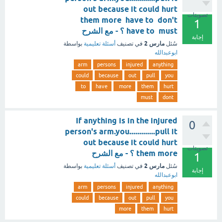
out because it could hurt
تصويتات
them more have to don't
1
have to must ؟ - مع الشرح
إجابة
مارس 2
سُئل
في تصنيف
أسئلة تعليمية
بواسطة
ابوعبدالله
arm
persons
injured
anything
could
because
out
pull
you
to
have
more
them
hurt
must
dont
If anything is in the injured
0
person's arm.you.............pull it
out because it could hurt
تصويتات
them more ؟ - مع الشرح
1
مارس 2
سُئل
في تصنيف
أسئلة تعليمية
بواسطة
إجابة
ابوعبدالله
arm
persons
injured
anything
could
because
out
pull
you
more
them
hurt