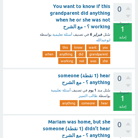
You want to know if this
0
grandparent did anything
when he or she was not
تصويتات
working ؟ - مع الشرح
1
فبراير 6
سُئل
في تصنيف
أسئلة تعليمية
بواسطة
إجابة
ابوعبدالله
this
know
want
you
when
anything
did
grandparent
working
not
was
she
hear (1 نقطة) someone
0
anything ؟ - مع الشرح
1 يوم
سُئل
منذ
في تصنيف
أسئلة تعليمية
تصويتات
بواسطة
طالب التميز
1
anything
someone
hear
إجابة
Mariam was home, but she
0
didn’t hear (1 نقطة) someone
anything ؟ - مع الشرح