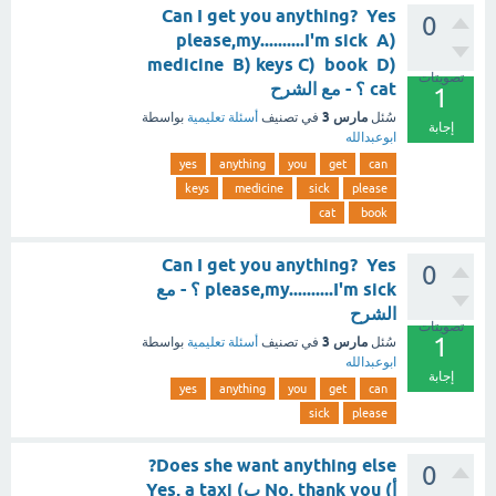
Can I get you anything? Yes
0
please,my..........I'm sick A)
medicine B) keys C) book D)
تصويتات
cat ؟ - مع الشرح
1
مارس 3
سُئل
في تصنيف
أسئلة تعليمية
بواسطة
إجابة
ابوعبدالله
yes
anything
you
get
can
keys
medicine
sick
please
cat
book
Can I get you anything? Yes
0
please,my..........I'm sick ؟ - مع
الشرح
تصويتات
1
مارس 3
سُئل
في تصنيف
أسئلة تعليمية
بواسطة
ابوعبدالله
إجابة
yes
anything
you
get
can
sick
please
Does she want anything else?
0
أ) No, thank you ب) Yes, a taxi