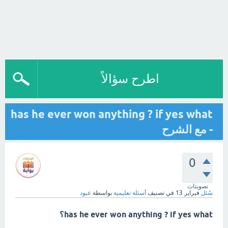
اطرح سؤالاً
has he ever won anything ? if yes what
- مع الشرح
0
تصويتات
سُئل
فبراير 13
في تصنيف
أسئلة تعليمية
بواسطة
عبود
has he ever won anything ? if yes what؟