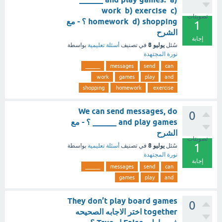
work b) exercise c)
تصويتات
homework d) shopping ؟ - مع
1
الشرح
إجابة
يوليو 8
سُئل
في تصنيف
أسئلة تعليمية
بواسطة
نورة المجتهدة
______
messages
send
can
work
games
play
and
shopping
homework
exercise
We can send messages, do
0
______ and play games ؟ - مع
الشرح
تصويتات
1
يوليو 8
سُئل
في تصنيف
أسئلة تعليمية
بواسطة
نورة المجتهدة
إجابة
______
messages
send
can
games
play
and
They don’t play board games
0
together اختر الاجابه الصحيحه