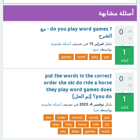
أسئلة مشابهة
? do you play word games - مع
0
الشرح
فبراير 13
سُئل
في تصنيف
أسئلة تعليمية
تصويتات
بواسطة
عبود
1
games
word
play
you
إجابة
put the words in the correct
0
order she ski do ride a horse
they play word games does
تصويتات
you do؟ [تم الحل]
1
نوفمبر 4، 2023
سُئل
في تصنيف
أسئلة تعليمية
إجابة
بواسطة
صبا
she
order
correct
words
put
play
they
horse
ride
ski
you
does
games
word