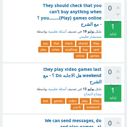
They should check that you
0
can't buy anything when
you.........(Play) games online ؟
تصويتات
- مع الشرح
1
يوليو 19
سُئل
في تصنيف
أسئلة تعليمية
بواسطة
إجابة
مستشار تعليمي
you
that
check
should
they
play
when
anything
buy
cant
online
games
they play video games last
0
weekend هل الاجابه Do ؟ - مع
الشرح
تصويتات
1
يوليو 15
سُئل
في تصنيف
أسئلة تعليمية
بواسطة
مفتاح النجاح
إجابة
last
games
video
play
they
weekend
الاجابه
We can send messages, do
0
______ and play games. a)