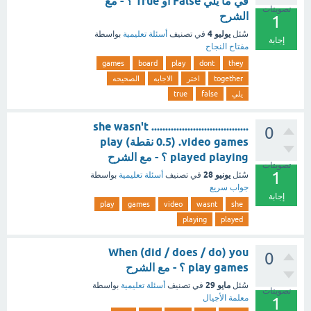
في ما يلي False او True ؟ - مع
تصويتات
الشرح
1
يوليو 4
سُئل
في تصنيف
أسئلة تعليمية
بواسطة
إجابة
مفتاح النجاح
games
board
play
dont
they
together
اختر
الاجابه
الصحيحه
يلي
false
true
she wasn't ...................................
0
video games. (0.5 نقطة) play
played playing ؟ - مع الشرح
تصويتات
1
يونيو 28
سُئل
في تصنيف
أسئلة تعليمية
بواسطة
جواب سريع
إجابة
play
games
video
wasnt
she
playing
played
When (did / does / do) you
0
play games ؟ - مع الشرح
مايو 29
سُئل
في تصنيف
أسئلة تعليمية
بواسطة
تصويتات
معلمة الأجيال
1