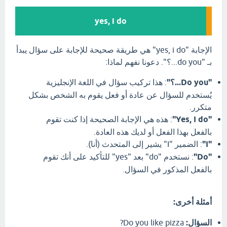
yes, i do
الإجابة "yes, i do" هي طريقة صحيحة للإجابة على سؤال يبدأ
بـ "do you...؟". دعونا نفهم لماذا:
"Do you...؟"
: هذا تركيب سؤال في اللغة الإنجليزية
يُستخدم للسؤال عن عادة أو فعل يقوم به الشخص بشكل
متكرر.
"Yes, I do"
: هذه هي الإجابة الصحيحة إذا كنت تقوم
بالفعل بهذا الفعل أو لديك هذه العادة.
"I"
: الضمير "I" يشير إلى المتحدث (أنا).
"Do"
: نستخدم "do" بعد "yes" للتأكيد على أنك تقوم
بالفعل المذكور في السؤال.
أمثلة أخرى:
السؤال:
Do you like pizza?