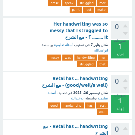
erase
speak
struggled
that
paint
out
make
Her handwriting was so
0
messy that I struggled to
......... it ؟ - مع الشرح
تصويتات
1
يناير 7
سُئل
في تصنيف
أسئلة تعليمية
بواسطة
ابوعبدالله
إجابة
messy
was
handwriting
her
struggled
that
Retal has ... handwriting
0
(good/well/a well) - مع الشرح
ديسمبر 26، 2025
سُئل
في تصنيف
أسئلة
تصويتات
تعليمية
بواسطة
ابوعبدالله
1
good
handwriting
has
retal
إجابة
well
Retal has ... handwriting - مع
0
الشرح