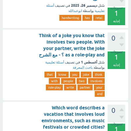
ديسمبر 26، 2025
سُئل
في تصنيف
أسئلة
تصويتات
تعليمية
بواسطة
ابوعبدالله
1
handwriting
has
retal
إجابة
Think of a joke you know that
0
involves two people. With
your partner, write the joke
تصويتات
as a role-play and ؟ - مع الشرح
1
أغسطس 1
سُئل
في تصنيف
أسئلة تعليمية
إجابة
بواسطة
باحث المعرفة
that
know
you
joke
think
with
people
two
involves
role-play
write
partner
your
and
Which word describes a
0
vacation that involves loud
environments, such as music
تصويتات
festivals or crowded cities?
1