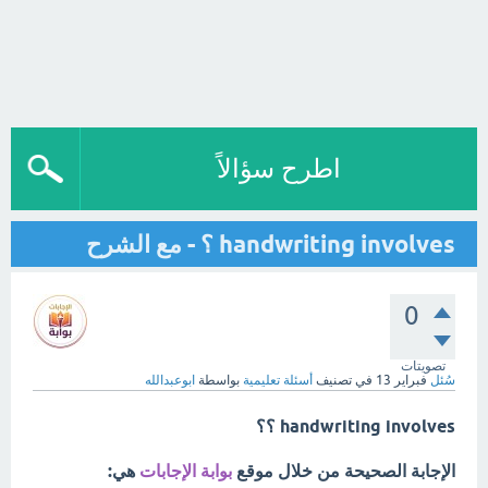
اطرح سؤالاً
handwriting involves ؟ - مع الشرح
0
تصويتات
سُئل
فبراير 13
في تصنيف
أسئلة تعليمية
بواسطة
ابوعبدالله
handwriting involves ؟؟
الإجابة الصحيحة من خلال موقع
بوابة الإجابات
هي: