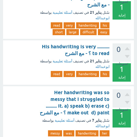
تصويتات
- مع الشرح
1
يناير 21
سُئل
في تصنيف
أسئلة تعليمية
بواسطة
إجابة
ابوعبدالله
read
very
handwriting
his
short
large
difficult
easy
His handwriting is very ..........
0
to read ؟ - مع الشرح
يناير 21
سُئل
في تصنيف
أسئلة تعليمية
بواسطة
تصويتات
ابوعبدالله
1
read
very
handwriting
his
إجابة
Her handwriting was so
0
messy that I struggled to
......... it. a) speak b) erase c)
تصويتات
make out d) paint ؟ - مع الشرح
1
يناير 7
سُئل
في تصنيف
أسئلة تعليمية
بواسطة
إجابة
ابوعبدالله
messy
was
handwriting
her