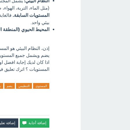
النظام البيئي:
يشمل المجتمع 
(مثل الماء، التربة، الهواء
المستويات السابقة.
فالغابة
بيئي واحد.
المحيط الحيوي (المنطقة ال
إذن، النظام البيئي هو المست
يضم ويشمل جميع المستويات
اذا كان لديك إجابة افضل ا
المستويات ؟ اترك تعليق فو
المستوى
التنظيمي
يضم
ب