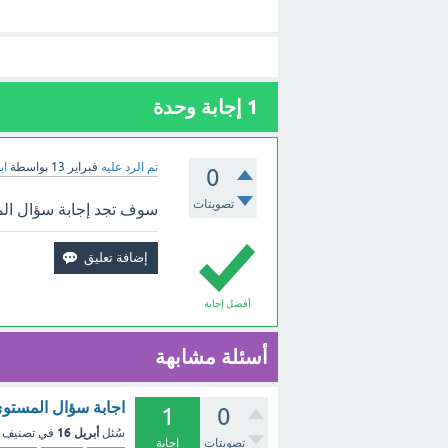
1
إجابة وحدة
تم الرد عليه
فبراير 13
بواسطة
اب
0
تصويتات
سوف تجد إجابة سؤال الم
أفضل إجابة
أسئلة مشابهة
اجابة سؤال المستوى
1
0
أبريل 16
سُئل
في تصنيف
تصويتات
إجابة