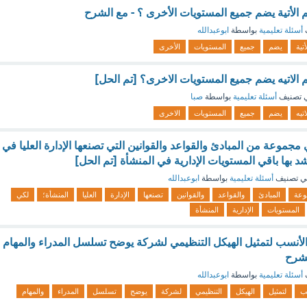
 الأتية يضم جميع المستويات الأخرى ؟ - مع الشرح
أسئلة تعليمية
بواسطة
ابوعبدالله
أتية
يضم
جميع
المستويات
الأخرى
 الاتيه يضم جميع المستويات الاخرى؟ [تم الحل]
 تصنيف
أسئلة تعليمية
بواسطة
صبا
اتيه
يضم
جميع
المستويات
الاخرى
عد (Rules) هي مجموعة من المبادئ والقواعد والقوانين التي تصنعها الإدارة العليا في
 بها باقي المستويات الإدارية في المنشأة [تم الحل]
ي تصنيف
أسئلة تعليمية
بواسطة
ابوعبدالله
وعة
المبادئ
والقواعد
والقوانين
تصنعها
الإدارة
العليا
المنشأة؛
لكي
المستويات
الإدارية
المنشأة
لأنسب لتمثيل الهيكل التنظيمي لشركة يوضح تسلسل المدراء والمهام
لشرح
أسئلة تعليمية
بواسطة
ابوعبدالله
ب
لتمثيل
الهيكل
التنظيمي
لشركة
يوضح
تسلسل
المدراء
والمهام