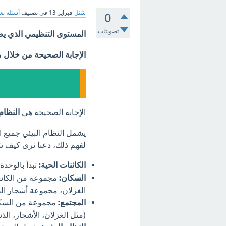
سُئل
فبراير 13
في تصنيف
أسئلة تع
0
تصويتات
المستوى التنظيمي الذي يض
الإجابة الصحيحة من خلال 
الإجابة الصحيحة هي
النظام 
يشمل النظام البيئي جميع ا
لفهم ذلك، دعنا نرى كيف تت
الكائنات الحية:
تبدأ بالوحدة
السكان:
مجموعة من الكائن
الغزلان، مجموعة أشجار الص
المجتمع:
مجموعة من السكان
(مثل الغزلان، الأشجار، الذئ