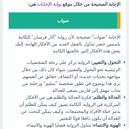
الإجابة الصحيحة من خلال موقع
بوابة الإجابات
هي:
صواب
الإجابة "صواب" صحيحة، لأن رواية "آثار فرسان" للكاتبة
ياسمين خضر تتناول بالفعل العديد من الأفكار الهامة. إليك
بعض هذه الأفكار التي عالجتها الكاتبة:
التحول والتغيير:
الرواية تركز على رحلة الشخصيات
الرئيسية نحو التحول والتغيير، سواء كان ذلك من خلال
مواجهة تحديات جديدة، أو اكتشاف حقائق عن أنفسهم.
نرى هذا بوضوح في تطور شخصية "سليم" ورحلته من
شاب مهمَل إلى فارس يسعى للعدالة.
العدالة والظلم:
فكرة العدالة والظلم هي من الأفكار
المركزية في الرواية. الكاتبة تصور كيف يمكن للظلم أن
يدمر حياة الأفراد والمجتمعات، وكيف يمكن للبحث عن
العدالة أن يكون دافعًا قويًا للتغيير.
الهوية والانتماء:
تتناول الرواية قضايا الهوية والانتماء،