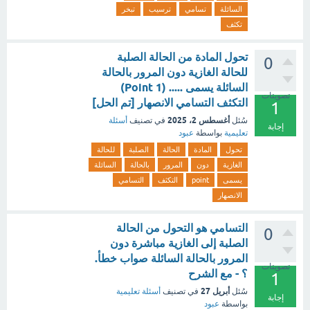
السائلة
تسامي
ترسيب
تبخر
تكثف
تحول المادة من الحالة الصلبة
0
للحالة الغازية دون المرور بالحالة
السائلة يسمى ..... (1 Point)
تصويتات
التكثف التسامي الانصهار [تم الحل]
1
أغسطس 2، 2025
سُئل
في تصنيف
أسئلة
إجابة
تعليمية
بواسطة
عبود
تحول
المادة
الحالة
الصلبة
للحالة
الغازية
دون
المرور
بالحالة
السائلة
يسمى
point
التكثف
التسامي
الانصهار
التسامي هو التحول من الحالة
0
الصلبة إلى الغازية مباشرة دون
المرور بالحالة السائلة صواب خطأ.
تصويتات
؟ - مع الشرح
1
أبريل 27
سُئل
في تصنيف
أسئلة تعليمية
إجابة
بواسطة
عبود