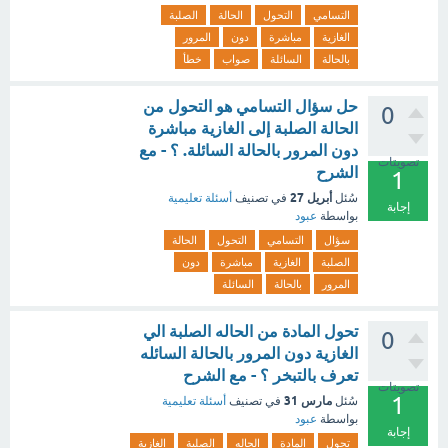
التسامي
التحول
الحالة
الصلبة
الغازية
مباشرة
دون
المرور
بالحالة
السائلة
صواب
خطأ
حل سؤال التسامي هو التحول من
0
الحالة الصلبة إلى الغازية مباشرة
دون المرور بالحالة السائلة. ؟ - مع
تصويتات
الشرح
1
أبريل 27
سُئل
في تصنيف
أسئلة تعليمية
إجابة
بواسطة
عبود
سؤال
التسامي
التحول
الحالة
الصلبة
الغازية
مباشرة
دون
المرور
بالحالة
السائلة
تحول المادة من الحاله الصلبة الي
0
الغازية دون المرور بالحالة السائله
تعرف بالتبخر ؟ - مع الشرح
تصويتات
1
مارس 31
سُئل
في تصنيف
أسئلة تعليمية
بواسطة
عبود
إجابة
تحول
المادة
الحاله
الصلبة
الغازية