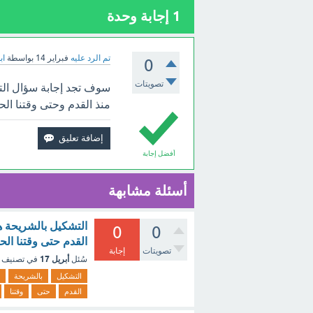
1
إجابة وحدة
تم الرد عليه
فبراير 14
بواسطة
اب
0
تصويتات
سوف تجد إجابة سؤال الت
منذ القدم وحتى وقتنا الح
أفضل إجابة
أسئلة مشابهة
التشكيل بالشريحة ه
0
0
القدم حتى وقتنا الح
تصويتات
إجابة
أبريل 17
سُئل
في تصنيف
التشكيل
بالشريحة
القدم
حتى
وقتنا