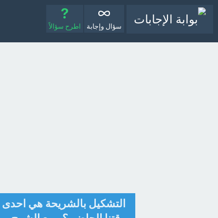
سؤال وإجابة
اطرح سؤالاً
التشكيل بالشريحة هي احدى ال