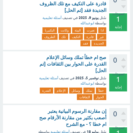
قادرة على التكيف مع تلك الظروف
الجديدة فقد [تم الحل]
تصويتات
1
يونيو 9، 2025
سُئل
في تصنيف
أسئلة تعليمية
بواسطة
ابوعبدالله
إجابة
اذا
تغيرت
البيئة
وكانت
البكتيريا
غير
قادرة
التكيف
تلك
الظروف
الجديدة
فقد
صح ام خطأ تملك وسائل الإعلام
0
القدرة على الحوار بين الثقافات [تم
الحل]
تصويتات
1
نوفمبر 5، 2025
سُئل
في تصنيف
أسئلة تعليمية
بواسطة
ابوعبدالله
إجابة
خطأ
تملك
وسائل
الإعلام
القدرة
الحوار
الثقافات
إن مقارنة الرسوم البيانية يعتبر
0
أصعب بكثير من مقارنة الأرقام صح
ام خطا ؟ - مع الشرح
تصويتات
يوليو 18
سُئل
في تصنيف
أسئلة تعليمية
بواسطة