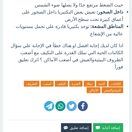
حيث الضغط مرتفع جدًا ولا يصلها ضوء الشمس.
داخل الصخور:
تعيش بعض البكتيريا داخل الصخور على
أعماق كبيرة تحت سطح الأرض.
المناطق المشعة:
توجد بكتيريا قادرة على تحمل مستويات
عالية من الإشعاع.
اذا كان لديك إجابة افضل او هناك خطأ في الإجابة علي سؤال
الكائنات الحية التي تملك القدرة على التكيف مع أصعب
الظروف البيئيةوالعيش في أصعب الأماكن ؟ اترك تعليق
فورآ.
الكائنات
الحية
تملك
القدرة
التكيف
أصعب
الظروف
البيئيةوالعيش
الأماكن