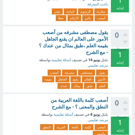
1
باحث المعرفة
إجابة
مقارنة
الرسوم
البيانية
يعتبر
أصعب
بكثير
الأرقام
خطا
يقول مصطفى مشرفه من أصعب
0
الأمور على العالم ان يقنع الجاهل
بقيمه العلم ،طبق بمثال من عندك ؟
تصويتات
- مع الشرح
1
يونيو 14
سُئل
في تصنيف
أسئلة تعليمية
بواسطة
إجابة
مرشد تعليمي
يقول
مصطفى
مشرفه
أصعب
الأمور
العالم
يقنع
الجاهل
بقيمه
العلم
طبق
بمثال
عندك
أصعب كلمة باللغة العربية من
0
النطق والمعنى ؟ - مع الشرح
يونيو 6
سُئل
في تصنيف
أسئلة تعليمية
بواسطة
تصويتات
مرشد تعليمي
1
أصعب
كلمة
باللغة
العربية
النطق
إجابة
والمعنى