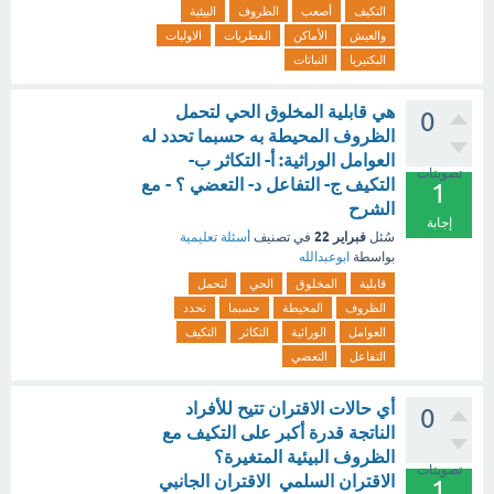
التكيف
أصعب
الظروف
البيئية
والعيش
الأماكن
الفطريات
الاوليات
البكتيريا
النباتات
هي قابلية المخلوق الحي لتحمل
0
الظروف المحيطة به حسبما تحدد له
العوامل الوراثية: أ‌- التكاثر ب‌-
تصويتات
التكيف ج‌- التفاعل د‌- التعضي ؟ - مع
1
الشرح
إجابة
فبراير 22
سُئل
في تصنيف
أسئلة تعليمية
بواسطة
ابوعبدالله
قابلية
المخلوق
الحي
لتحمل
الظروف
المحيطة
حسبما
تحدد
العوامل
الوراثية
التكاثر
التكيف
التفاعل
التعضي
أي حالات الاقتران تتيح للأفراد
0
الناتجة قدرة أكبر على التكيف مع
الظروف البيئية المتغيرة؟
تصويتات
الاقتران السلمي الاقتران الجانبي
1