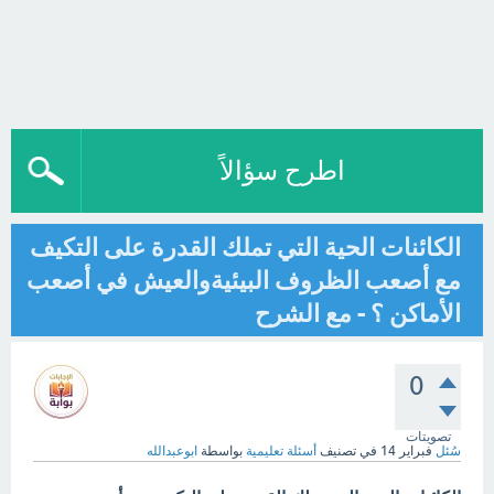
اطرح سؤالاً
الكائنات الحية التي تملك القدرة على التكيف
مع أصعب الظروف البيئيةوالعيش في أصعب
الأماكن ؟ - مع الشرح
0
تصويتات
سُئل
فبراير 14
في تصنيف
أسئلة تعليمية
بواسطة
ابوعبدالله