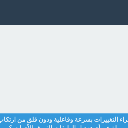
بإجراء التغييرات بسرعة وفاعلية ودون قلق من ارتكاب