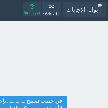
سؤال وإجابة
اطرح سؤالاً
في جيمب تسمح ............... 