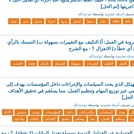
اجريتها [تم الحل]
صنيف
أسئلة تعليمية
بواسطة
ابوعبدالله
one
note
عليك
حفظ
الدفتر
يدويا
اجراء
تعديل
حتى
تفقد
رونة في العمل: أ) التكيف مع التغييرات بسهولة ب) التمسك بالرأي
ي خطأ د) الانعزال ؟ - مع الشرح
سئلة تعليمية
بواسطة
ابوعبدالله
ة
العمل
التكيف
التغييرات
بسهولة
التمسك
بالرأي
فقط
الغضب
الهيكل الذي يحدد السياسات والإجراءات داخل المؤسسات. يهدف إلى
مي عبر توزيع المهام وتنظيم العمل، مما يساهم في تحقيق الأهداف
 الحل]
ي تصنيف
أسئلة تعليمية
بواسطة
ابوعبدالله
كل
يحدد
السياسات
والإجراءات
داخل
المؤسسات
يهدف
تحسين
الأداء
ام
وتنظيم
العمل،
مما
يساهم
تحقيق
الأهداف
بكفاءة
وفاعلية
تتميز برامج الجداول الحسابية عن الجداول اليدوية بسهولة تعديل البيانات (1 نقطة). ؟ - مع