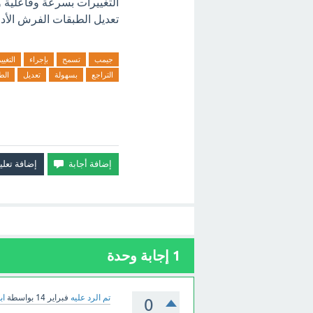
التغييرات بسرعة وفاعلية 
تعديل الطبقات الفرش الأدو
جيمب
تسمح
بإجراء
التغيي
التراجع
بسهولة
تعديل
الط
1
إجابة وحدة
تم الرد عليه
فبراير 14
بواسطة
اب
0