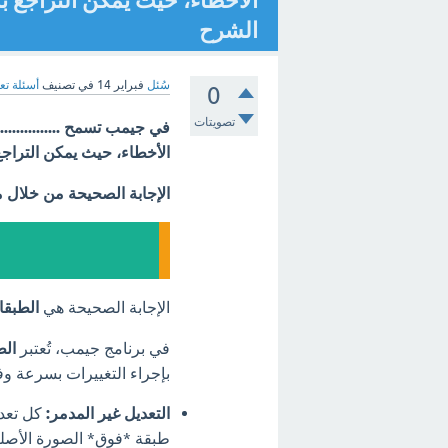
الأخطاء، حيث يمكن التراجع ب
الشرح
سُئل
فبراير 14
في تصنيف
أسئلة تع
0
تصويتات
في جيمب تسمح .............
الأخطاء، حيث يمكن التراج
الإجابة الصحيحة من خلال 
الإجابة الصحيحة هي
الطبق
في برنامج جيمب، تُعتبر
الط
بإجراء التغييرات بسرعة وفا
التعديل غير المدمر:
كل تعدي
طبقة *فوق* الصورة الأصلية