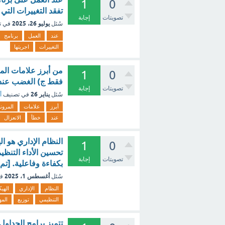
1
0
تفقد التغييرات التي 
تصويتات
إجابة
يوليو 26، 2025
سُئل
في ت
عند
العمل
برنامج
التغييرات
اجريتها
من أبرز علامات الم
1
0
فقط ج) الغضب عند أ
تصويتات
إجابة
يناير 26
سُئل
في تصنيف
أ
أبرز
علامات
المرون
عند
خطأ
الانعزال
النظام الإداري هو 
1
0
تحسين الأداء التنظي
تصويتات
إجابة
بكفاءة وفاعلية. [تم
أغسطس 1، 2025
سُئل
ف
النظام
الإداري
الهي
التنظيمي
توزيع
المه