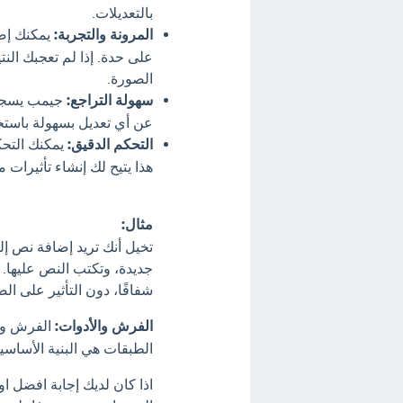
بالتعديلات.
المرونة والتجربة:
يمكنك إضا
على حدة. إذا لم تعجبك النت
الصورة.
سهولة التراجع:
جيمب يسجل ك
عن أي تعديل بسهولة باستخدام (Ctrl+Z) أو قائمة "تحرير" 
التحكم الدقيق:
يمكنك التحك
هذا يتيح لك إنشاء تأثيرات 
مثال:
تخيل أنك تريد إضافة نص إل
جديدة، وتكتب النص عليها. 
شفافًا، دون التأثير على ا
الفرش والأدوات:
الفرش وال
الطبقات هي البنية الأساسي
اذا كان لديك إجابة افضل او