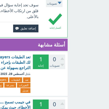
تصويتات
سوف تجد إجابة سؤال في جي
قلق من ارتكاب الأخطاء،
بالأعلى.
أفضل إجابة
أسئلة مشابهة
1
0
لك الطبقات بإجراء 
تصويتات
إجابة
التراجع بسهولة عن أي تعديل (1.5
أغسطس 28، 2025
سُئل
تعد
الطبقات
layers،
التغييرات
بسرعة
وف
تعديل
في جيمب تسمح ......
1
0
الأخطاء، حيث يمكن 