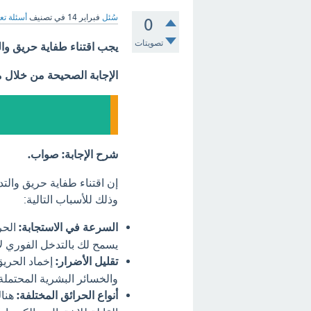
سُئل
فبراير 14
في تصنيف
أسئلة تع
0
تصويتات
يجب اقتناء طفاية حريق وال
الإجابة الصحيحة من خلال 
شرح الإجابة: صواب.
إن اقتناء طفاية حريق والت
وذلك للأسباب التالية:
السرعة في الاستجابة:
الحر
يسمح لك بالتدخل الفوري لإ
تقليل الأضرار:
إخماد الحريق
والخسائر البشرية المحتملة
أنواع الحرائق المختلفة:
هناك