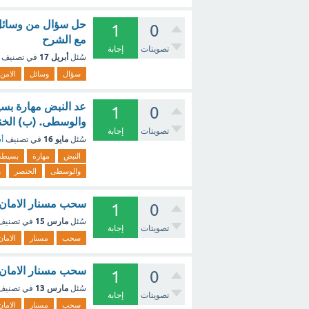
حل سؤال من وسائل 
1
0
مع الشرح
تصويتات
إجابة
أبريل 17
سُئل
في تصنيف
سؤال
وسائل
الامن
عد النبض مهارة بسيط
1
0
والوسطى. (ب) الخنص
تصويتات
إجابة
مايو 16
سُئل
في تصنيف
أس
النبض
مهارة
بسيطة
والوسطى
الخنصر
و
سحب مسنار الامان 
1
0
مارس 15
سُئل
في تصني
تصويتات
إجابة
سحب
مسنار
الامان
سحب مسنار الامان 
1
0
مارس 13
سُئل
في تصني
تصويتات
إجابة
سحب
مسنار
الامان