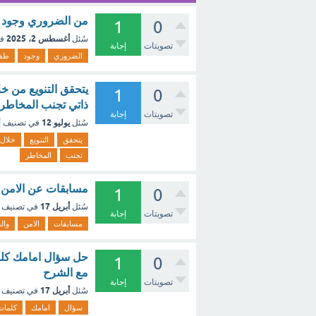
من الضروري وجود ط
1
0
أغسطس 2، 2025
سُئل
ف
تصويتات
إجابة
الضروري
وجود
طفا
1
0
ذاتي تجنب المخاطر 
تصويتات
إجابة
يوليو 12
سُئل
في تصنيف
أ
يتحقق
التنويع
خلال
تجنب
المخاطر
مسابقات عن الامن و
1
0
أبريل 17
سُئل
في تصنيف
تصويتات
إجابة
مسابقات
الامن
وال
حل سؤال امامك كلما
1
0
مع الشرح
تصويتات
إجابة
أبريل 17
سُئل
في تصنيف
سؤال
امامك
كلمات