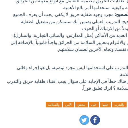
ء). طفايات الحريق مصممة للتعامل مع أنواع معينة من الحرائق.
 وكيفية استخدامها أمر بالغ الأهمية.
لصحيح:
مجرد وجود طفاية حريق لا يكفي. يجب أن يعرف الجميع
ح. التدريب العملي يضمن أنك ستتمكن من تشغيل الطفاية
لاً من الارتباك أو الخوف.
لعديد من الأماكن (مثل المدارس، والمباني التجارية، والمنازل)،
الالتزام بمعايير السلامة من الحرائق واجباً قانونياً. بالإضافة إلى
ه نفسك وتجاه الآخرين لضمان سلامتهم.
التدرب على استخدامها ليس مجرد توصية، بل هو إجراء وقائي
امة.
و هناك خطأ في الإجابة علي سؤال يجب اقتناء طفاية حريق والتدرب
لامة ؟ اترك تعليق فورآ.
والتدرب
عليها
حتى
يتحقق
الامن
والسلامة