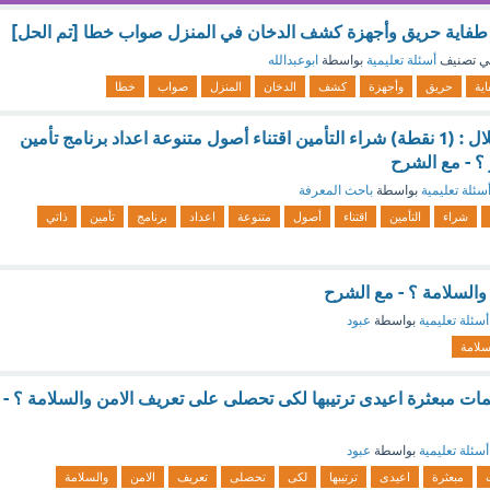
فاية حريق وأجهزة كشف الدخان في المنزل صواب خطا [تم الحل]
ي تصنيف
أسئلة تعليمية
بواسطة
ابوعبدالله
ية
حريق
وأجهزة
كشف
الدخان
المنزل
صواب
خطا
يتحقق التنويع من خلال : (1 نقطة) شراء التأمين اقتناء أصول متنوعة اعداد برنامج تأمين
؟ - مع الشرح
سئلة تعليمية
بواسطة
باحث المعرفة
شراء
التأمين
اقتناء
أصول
متنوعة
اعداد
برنامج
تأمين
ذاتي
السلامة ؟ - مع الشرح
أسئلة تعليمية
بواسطة
عبود
سلامة
ت مبعثرة اعيدى ترتيبها لكى تحصلى على تعريف الامن والسلامة ؟ -
أسئلة تعليمية
بواسطة
عبود
مبعثرة
اعيدى
ترتيبها
لكى
تحصلى
تعريف
الامن
والسلامة