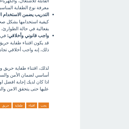
القابلة للاشتعال، والكهربا
معرفة نوع الطفاية المناسبة
التدريب يضمن الاستخدام ا
كيفية استخدامها بشكل صحي
بفعالية في حالة الطوارئ، بد
واجب قانوني وأخلاقي:
في ا
قد يكون اقتناء طفاية حريق و
ذلك، إنه واجب أخلاقي تجا
لذلك، اقتناء طفاية حريق و
أساسي لضمان الأمن والسل
اذا كان لديك إجابة افضل ا
عليها حتى يتحقق الامن والس
يجب
اقتناء
طفاية
حريق