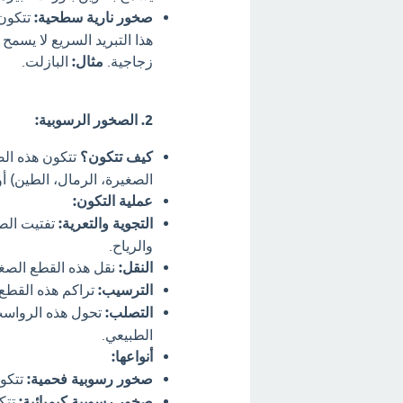
صخور نارية سطحية:
تتكون 
هذا التبريد السريع لا يسم
زجاجية.
مثال:
البازلت.
2. الصخور الرسوبية:
كيف تتكون؟
تتكون هذه الص
الصغيرة، الرمال، الطين) أو
عملية التكون:
التجوية والتعرية:
تفتيت الصخ
والرياح.
النقل:
نقل هذه القطع الصغير
الترسيب:
تراكم هذه القطع 
التصلب:
تحول هذه الرواس
الطبيعي.
أنواعها:
صخور رسوبية فحمية:
تتكون
صخور رسوبية كيميائية:
تتكو