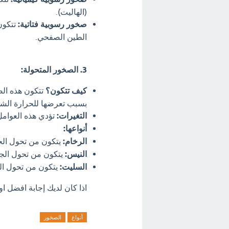
(الهاليت).
صخور رسوبية فتاتية:
تتكون
الطين الصفحي.
3. الصخور المتحولة:
كيف تتكون؟
تتكون هذه الص
بسبب تعرضها للحرارة الشديد
التغيرات:
تؤدي هذه العوامل
أنواعها:
الرخام:
يتكون من تحول الح
النيس:
يتكون من تحول الجر
السليت:
يتكون من تحول ال
اذا كان لديك إجابة افضل او
أنواع
الصخور