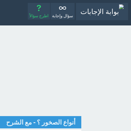
سؤال وإجابة
اطرح سؤالاً
أنواع الصخور ؟ - مع الشرح