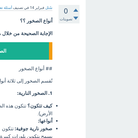
سُئل
فبراير 14
في تصنيف
أسئلة تع
0
تصويتات
أنواع الصخور ؟؟
الإجابة الصحيحة من خلال 
الص
## أنواع الصخور
تُقسم الصخور إلى ثلاثة أنوا
1. الصخور النارية:
كيف تتكون؟
تتكون هذه الص
الأرض).
أنواعها:
صخور نارية جوفية:
تتكون عن
يسمح بتكوين بلورات كبيرة