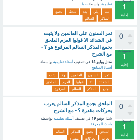
تصويتات
تعليمية
بواسطة
صبا
1
مما
يلي
يعد
ملحقًا
بجمع
إجابة
المذكر
السالم
تمر السنون على العالمين ولا يثبت
0
في الشدائد الا قولوا العزم الملحق
بجمع المذكر السالم المرفوع هو ؟ -
تصويتات
مع الشرح
1
يوليو 18
سُئل
في تصنيف
أسئلة تعليمية
بواسطة
إجابة
أستاذ المناهج
تمر
السنون
العالمين
ولا
يثبت
الشدائد
الا
قولوا
العزم
الملحق
بجمع
المذكر
السالم
المرفوع
الملحق بجمع المذكر السالم يعرب
0
بحركات مقدرة ؟ - مع الشرح
يونيو 19
سُئل
في تصنيف
أسئلة تعليمية
بواسطة
تصويتات
باحث المعرفة
1
الملحق
بجمع
المذكر
السالم
إجابة
يعرب
بحركات
مقدرة