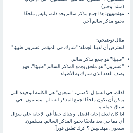
(مبتدأ وخبر).
مهندسِينَ:
هذا جمع مذكر سالم بحد ذاته، وليس ملحقًا
بجمع مذكر سالم آخر.
مثال توضيحي:
لنفترض أن لدينا الجملة: "شارك في المؤتمر عشرون طبيبًا".
"طبيبًا" هو جمع مذكر سالم.
"عشرون" هو ملحق بجمع المذكر السالم "طبيبًا"، فهو
يصف العدد الذي شارك به الأطباء.
لذلك، في السؤال الأصلي، "سبعون" هي الكلمة الوحيدة التي
يمكن أن تكون ملحقًا لجمع المذكر السالم "مسلمون" في
سياق جملة ما.
اذا كان لديك إجابة افضل او هناك خطأ في الإجابة علي سؤال
أي مما يلي يعد ملحقًا بجمع المذكر السالم: مسلمون.
سبعون. مهندسِينَ ؟ اترك تعليق فورآ.