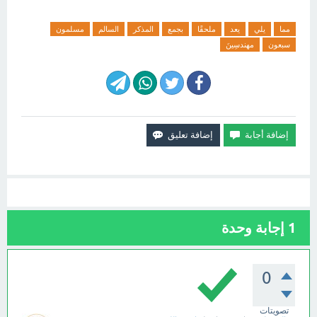
مما
يلي
يعد
ملحقًا
بجمع
المذكر
السالم
مسلمون
سبعون
مهندسِينَ
1
إجابة وحدة
0
تصويتات