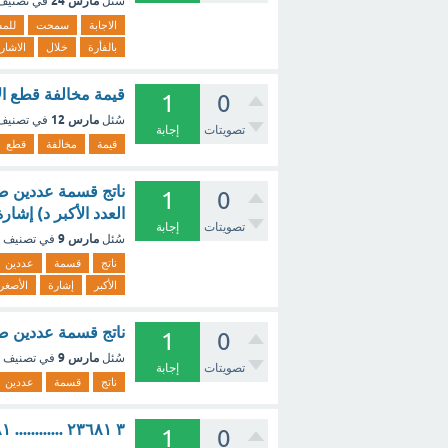
مارس 24
سُئل
في تصني
الاجابة
سمحت
للم
بالفأرة
خلال
الاشار
قيمة مخالفة قطع الا
1
0
مارس 12
سُئل
في تصني
تصويتات
إجابة
قيمة
مخالفة
قطع
ناتج قسمة عددين صح
1
0
العدد الأكبر د) إشار
تصويتات
إجابة
مارس 9
سُئل
في تصنيف
ناتج
قسمة
عددين
الأكبر
إشارة
الأصغر
ناتج قسمة عددين صح
1
0
مارس 9
سُئل
في تصنيف
تصويتات
إجابة
ناتج
قسمة
عددين
٣ ٢٣٦٨١ ............ ٢٤٦٨١. الاشارة المناسبه للمقارنه هي أ)> ب) < ج) = ؟ - مع الشرح
1
0