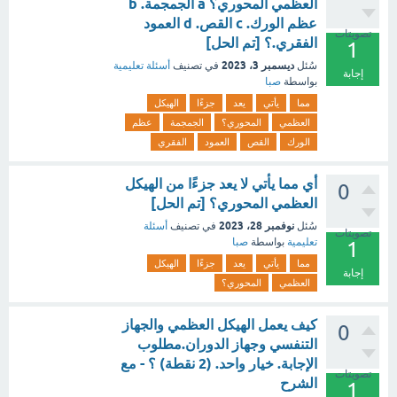
العظمي المحوري؟ a الجمجمة. b
عظم الورك. c القص. d العمود
تصويتات
الفقري.؟ [تم الحل]
1
ديسمبر 3، 2023
سُئل
في تصنيف
أسئلة تعليمية
إجابة
بواسطة
صبا
مما
يأتي
يعد
جزءًا
الهيكل
العظمي
المحوري؟
الجمجمة
عظم
الورك
القص
العمود
الفقري
أي مما يأتي لا يعد جزءًا من الهيكل
0
العظمي المحوري؟ [تم الحل]
نوفمبر 28، 2023
سُئل
في تصنيف
أسئلة
تصويتات
تعليمية
بواسطة
صبا
1
مما
يأتي
يعد
جزءًا
الهيكل
إجابة
العظمي
المحوري؟
كيف يعمل الهيكل العظمي والجهاز
0
التنفسي وجهاز الدوران.مطلوب
الإجابة. خيار واحد. (2 نقطة) ؟ - مع
تصويتات
الشرح
1