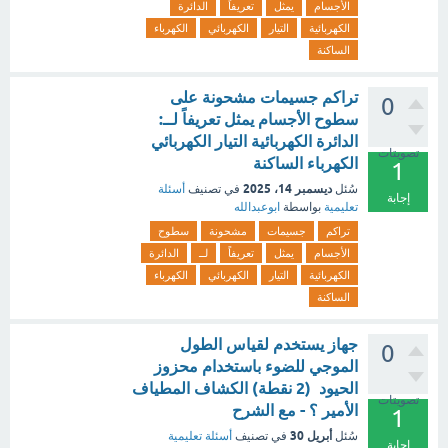
الأجسام
يمثل
تعريفاً
الدائرة
الكهربائية
التيار
الكهربائي
الكهرباء
الساكنة
تراكم جسيمات مشحونة على
0
سطوح الأجسام يمثل تعريفاً لــ:
الدائرة الكهربائية التيار الكهربائي
تصويتات
الكهرباء الساكنة
1
ديسمبر 14، 2025
سُئل
في تصنيف
أسئلة
إجابة
تعليمية
بواسطة
ابوعبدالله
تراكم
جسيمات
مشحونة
سطوح
الأجسام
يمثل
تعريفاً
لــ
الدائرة
الكهربائية
التيار
الكهربائي
الكهرباء
الساكنة
جهاز يستخدم لقياس الطول
0
الموجي للضوء باستخدام محزوز
الحيود (2 نقطة) الكشاف المطياف
تصويتات
الأمير ؟ - مع الشرح
1
أبريل 30
سُئل
في تصنيف
أسئلة تعليمية
إجابة