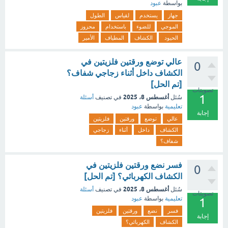
بواسطة
عبود
جهاز
يستخدم
لقياس
الطول
الموجي
للضوء
باستخدام
محزوز
الحيود
الكشاف
المطياف
الأمير
عالي توضع ورقتين فلزيتين في
0
الكشاف داخل أثناء زجاجي شفاف؟
[تم الحل]
تصويتات
1
أغسطس 8، 2025
سُئل
في تصنيف
أسئلة
تعليمية
بواسطة
عبود
إجابة
عالي
توضع
ورقتين
فلزيتين
الكشاف
داخل
أثناء
زجاجي
شفاف؟
فسر نضع ورقتين فلزيتين في
0
الكشاف الكهربائي؟ [تم الحل]
أغسطس 8، 2025
سُئل
في تصنيف
أسئلة
تصويتات
تعليمية
بواسطة
عبود
1
فسر
نضع
ورقتين
فلزيتين
إجابة
الكشاف
الكهربائي؟