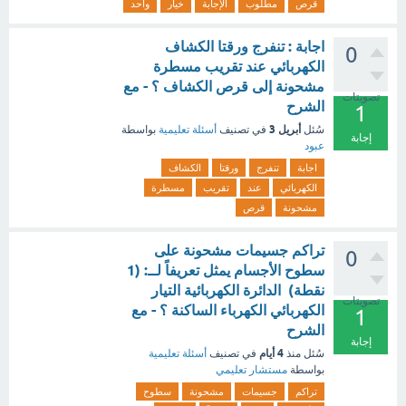
قرص
مطلوب
الإجابة
خيار
واحد
اجابة : تنفرج ورقتا الكشاف
0
الكهربائي عند تقريب مسطرة
مشحونة إلى قرص الكشاف ؟ - مع
تصويتات
الشرح
1
أبريل 3
سُئل
في تصنيف
أسئلة تعليمية
بواسطة
إجابة
عبود
اجابة
تنفرج
ورقتا
الكشاف
الكهربائي
عند
تقريب
مسطرة
مشحونة
قرص
تراكم جسيمات مشحونة على
0
سطوح الأجسام يمثل تعريفاً لــ: (1
نقطة) الدائرة الكهربائية التيار
تصويتات
الكهربائي الكهرباء الساكنة ؟ - مع
1
الشرح
إجابة
4 أيام
سُئل
منذ
في تصنيف
أسئلة تعليمية
بواسطة
مستشار تعليمي
تراكم
جسيمات
مشحونة
سطوح