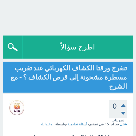
اطرح سؤالاً
تنفرج ورقتا الكشاف الكهربائي عند تقريب
مسطرة مشحونة إلى قرص الكشاف ؟ - مع
الشرح
0
تصويتات
سُئل
فبراير 15
في تصنيف
أسئلة تعليمية
بواسطة
ابوعبدالله