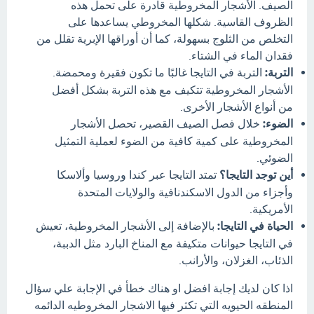
الصيف. الأشجار المخروطية قادرة على تحمل هذه
الظروف القاسية. شكلها المخروطي يساعدها على
التخلص من الثلوج بسهولة، كما أن أوراقها الإبرية تقلل من
فقدان الماء في الشتاء.
التربة:
التربة في التايجا غالبًا ما تكون فقيرة ومحمضة.
الأشجار المخروطية تتكيف مع هذه التربة بشكل أفضل
من أنواع الأشجار الأخرى.
الضوء:
خلال فصل الصيف القصير، تحصل الأشجار
المخروطية على كمية كافية من الضوء لعملية التمثيل
الضوئي.
أين توجد التايجا؟
تمتد التايجا عبر كندا وروسيا وألاسكا
وأجزاء من الدول الاسكندنافية والولايات المتحدة
الأمريكية.
الحياة في التايجا:
بالإضافة إلى الأشجار المخروطية، تعيش
في التايجا حيوانات متكيفة مع المناخ البارد مثل الدببة،
الذئاب، الغزلان، والأرانب.
اذا كان لديك إجابة افضل او هناك خطأ في الإجابة علي سؤال
المنطقه الحيويه التي تكثر فيها الاشجار المخروطيه الدائمه