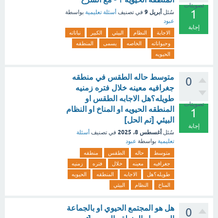
تصويتات
1
أبريل 9
سُئل
في تصنيف
أسئلة تعليمية
بواسطة
عبود
إجابة
الاجابة
النظام
البيئي
الكبير
نباتاته
وحيواناته
الخاصه
يسمى
المنطقه
الحيويه
متوسط حاله الطقس في منطقه
0
جغرافيه معينه خلال فتره زمنيه
طويله؟هل الاجابه الطقس او
تصويتات
المنطقه الحيويه او المناخ او النظام
1
البيئي [تم الحل]
إجابة
أغسطس 8، 2025
سُئل
في تصنيف
أسئلة
تعليمية
بواسطة
عبود
متوسط
حاله
الطقس
منطقه
جغرافيه
معينه
خلال
فتره
زمنيه
طويله؟هل
الاجابه
المنطقه
الحيويه
المناخ
النظام
البيئي
هل هو المجتمع الحيوي او بالجماعة
0