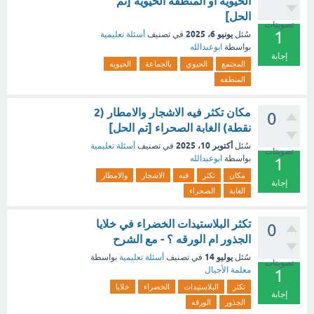
الحيويه او المنطقه الحيويه [تم
الحل]
تصويتات
1
يونيو 6، 2025
سُئل
في تصنيف
أسئلة تعليمية
بواسطة
ابوعبدالله
إجابة
المجتمع
الحيوي
بالجماعة
الحيويه
المنطقه
مكان تكثر فيه الاشجار والامطار (2
0
نقطة) الغابة الصحراء [تم الحل]
أكتوبر 10، 2025
سُئل
في تصنيف
أسئلة تعليمية
تصويتات
بواسطة
ابوعبدالله
1
مكان
تكثر
فيه
الاشجار
والامطار
إجابة
الغابة
الصحراء
تكثر البلاستيدات الخضراء في خلايا
0
الجذور ام الورقه ؟ - مع الشرح
يوليو 14
سُئل
في تصنيف
أسئلة تعليمية
بواسطة
تصويتات
معلمة الأجيال
1
تكثر
البلاستيدات
الخضراء
خلايا
إجابة
الجذور
الورقه