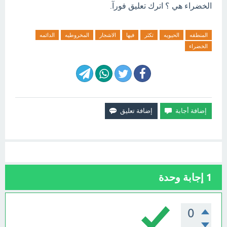
الخضراء هي ؟ اترك تعليق فورآ.
المنطقه
الحيويه
تكثر
فيها
الاشجار
المخروطيه
الدائمه
الخضراء
1
إجابة وحدة
0